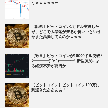
うｗｗｗｗｗｗ
【話題】ビットコイン1万ドル突破した
が、どこで大暴落が来るか怖い⇒という
かまた高騰してんのかｗｗｗ
【歓喜】ビットコインが10000ドル突破ｷ
ﾀ━━━━(ﾟ∀ﾟ)━━━━!!新型肺炎によ
る経済不安が要因か
【ビットコイン】ビットコイン109万に
到達きたああああ！！！