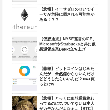
【悲報】イーサゼロのせいでイ
ーサが危険に晒される可能性が
ある！？？
【仮想通貨】NYSE運営のICE、
MicrosoftやStarbucksと共に仮
想通貨企業Bakkt立ち上げ
【悲報】ビットコインはじめた
んだが…全然儲からないんだけ
どどうしたらいいんだ？⇐●●買
っとけw
【悲報】とっくに仮想通貨終わ
ってるのに気づいてない日本人
がカモなんだよなぁ…【BTC】