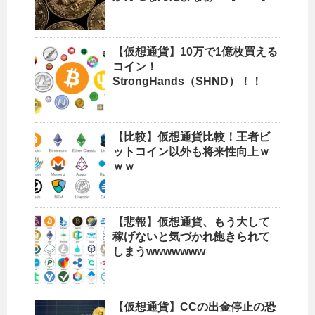
【仮想通貨】10万で1億枚買える
コイン！
StrongHands（SHND）！！
【比較】仮想通貨比較！王者ビ
ットコイン以外も将来性向上ｗ
ｗｗ
【悲報】仮想通貨、もう大して
稼げないと気づかれ飽きられて
しまうwwwwwww
【仮想通貨】CCの出金停止の恐