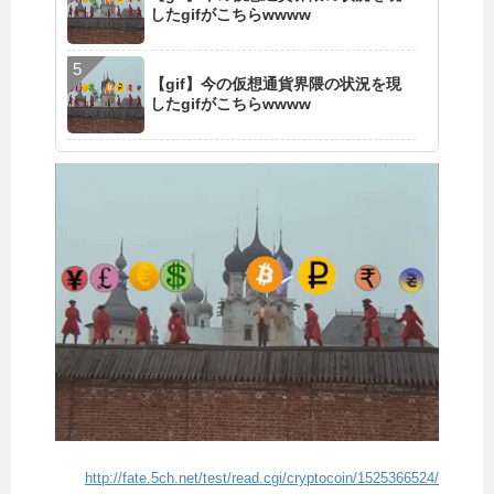
したgifがこちらwwww
【gif】今の仮想通貨界隈の状況を現
したgifがこちらwwww
http://fate.5ch.net/test/read.cgi/cryptocoin/1525366524/