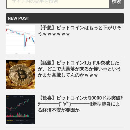
NEW POST
【予想】ビットコインはもっと下がりそ
うｗｗｗｗｗｗ
【話題】ビットコイン1万ドル突破した
が、どこで大暴落が来るか怖い⇒という
かまた高騰してんのかｗｗｗ
【歓喜】ビットコインが10000ドル突破ｷ
ﾀ━━━━(ﾟ∀ﾟ)━━━━!!新型肺炎によ
る経済不安が要因か