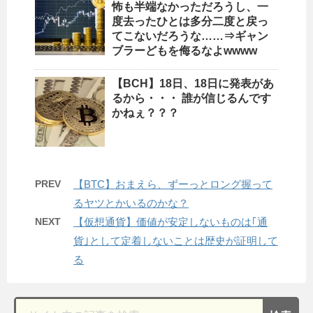
怖も半端なかっただろうし、一
度去ったひとは多分二度と戻っ
てこないだろうな……⇒ギャン
ブラーどもを侮るなよwwww
【BCH】18日、18日に発表があ
るから・・・ 誰が信じるんです
かねぇ？？？
PREV
【BTC】おまえら、ずーっとロング握って
るヤツとかいるのかな？
NEXT
【仮想通貨】価値が安定しないものは｢通
貨｣として定着しないことは歴史が証明して
る