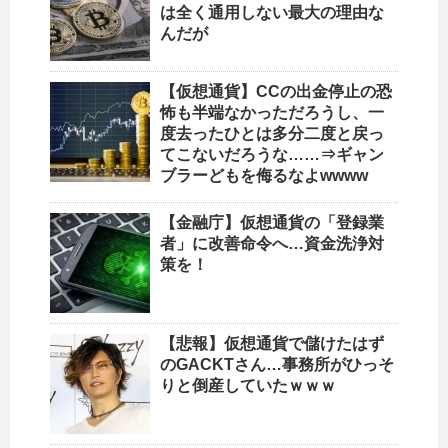
は全く通用しない最大の理由な
んだが
【仮想通貨】CCの出金停止の恐
怖も半端なかっただろうし、一
度去ったひとは多分二度と戻っ
てこないだろうな……⇒ギャン
ブラーどもを侮るなよwwww
【金融庁】仮想通貨の「登録業
者」に改善命令へ…資金洗浄対
策を！
【悲報】仮想通貨で儲けたはず
のGACKTさん…事務所がひっそ
りと倒産していたｗｗｗ