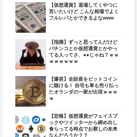
【仮想通貨】退場してくやつに
言いたいけど こんな相場でよく
フルレバとかできるよなwww
【指摘】ずっと思ってんだけど
パチンコとか仮想通貨とかやっ
てる人ってさ、●●じゃね？ｗｗ
ｗｗｗｗｗｗ
【爆笑】全財産をビットコイン
に賭ける！ 自宅も車も売り払っ
たオランダの一家が出現ｗｗｗ
ｗ
【悲報】仮想通貨がフェイスブ
ックやツイッターから締め出し
食らってる時点でお察しの未来
なんだろうか？？