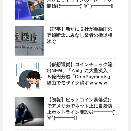
開始ｷﾀ━━━━(ﾟ∀ﾟ)━━━━!!
【記事】新たに２社が金融庁の
登録断念…みなし業者の撤退相
次ぐ
【仮想通貨】コインチェック流
出NEM、「Zaif」に大量流入！
８億円分超「CoinPayments」
経由でモザイク消すｗｗｗｗ
【朗報】ビットコイン暴落受け
でアメリカでネット上に自殺防
止ホットライン開設ｷﾀ━━━━(ﾟ
∀ﾟ)━━━━!!