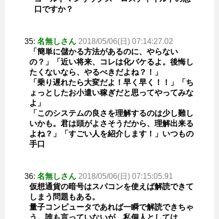
口ですか？
35:
名無しさん
2018/05/06(日) 07:14:27.02
「簡単に儲かる方法があるのに、やらない
の？」「近い将来、コレは化バケるよ。後悔し
たくないなら、やるべきだよね？！」
「乗り遅れたら大変だよ！早く早く！！」「ち
ょっとしたお小遣い稼ぎだと思ってやってみな
よ」
「このシステムの良さを理解するのは少し難し
いかも。君は頭がよさそうだから、理解出来る
よね？」「すごい人を紹介します！」いつもの
手口
36:
名無しさん
2018/05/06(日) 07:15:05.91
仮想通貨の暗号はスパコンを使えば解読できて
しまう問題もある。
量子コンピュータであれば一瞬で解読できちゃ
う。誰も言っていないが、私個人としては