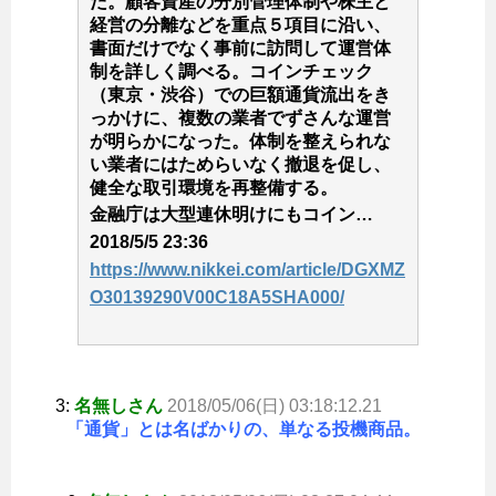
た。顧客資産の分別管理体制や株主と
経営の分離などを重点５項目に沿い、
書面だけでなく事前に訪問して運営体
制を詳しく調べる。コインチェック
（東京・渋谷）での巨額通貨流出をき
っかけに、複数の業者でずさんな運営
が明らかになった。体制を整えられな
い業者にはためらいなく撤退を促し、
健全な取引環境を再整備する。
金融庁は大型連休明けにもコイン…
2018/5/5 23:36
https://www.nikkei.com/article/DGXMZ
O30139290V00C18A5SHA000/
3:
名無しさん
2018/05/06(日) 03:18:12.21
「通貨」とは名ばかりの、単なる投機商品。