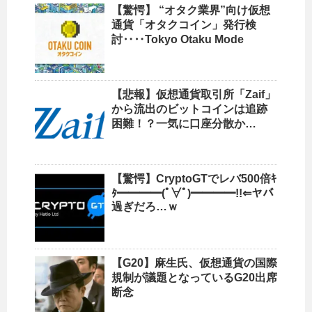
【驚愕】 “オタク業界”向け仮想
通貨「オタクコイン」発行検
討‥‥Tokyo Otaku Mode
【悲報】仮想通貨取引所「Zaif」
から流出のビットコインは追跡
困難！？一気に口座分散か…
【驚愕】CryptoGTでレバ500倍ｷ
ﾀ━━━━(ﾟ∀ﾟ)━━━━!!⇐ヤバ
過ぎだろ…ｗ
【G20】麻生氏、仮想通貨の国際
規制が議題となっているG20出席
断念