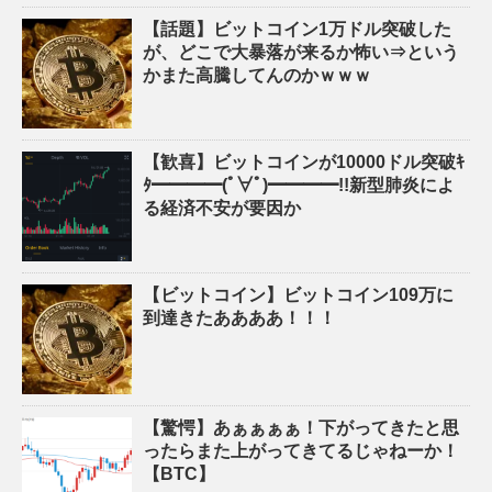
【話題】ビットコイン1万ドル突破した
が、どこで大暴落が来るか怖い⇒という
かまた高騰してんのかｗｗｗ
【歓喜】ビットコインが10000ドル突破ｷ
ﾀ━━━━(ﾟ∀ﾟ)━━━━!!新型肺炎によ
る経済不安が要因か
【ビットコイン】ビットコイン109万に
到達きたああああ！！！
【驚愕】あぁぁぁぁ！下がってきたと思
ったらまた上がってきてるじゃねーか！
【BTC】