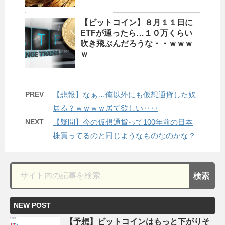
【ビットコイン】８月１１日に
ETFが通ったら…１０万くらい
吹き飛ぶんだろうな・・ｗｗｗ
ｗ
PREV
【悲報】なぁ…俺以外にも仮想通貨した奴
居る？ｗｗｗｗ居て欲しい‥‥
NEXT
【疑問】今の仮想通貨って100年前の日本
株買ってるのと同じようなものなのかな？
NEW POST
【予想】ビットコインはもっと下がりそ