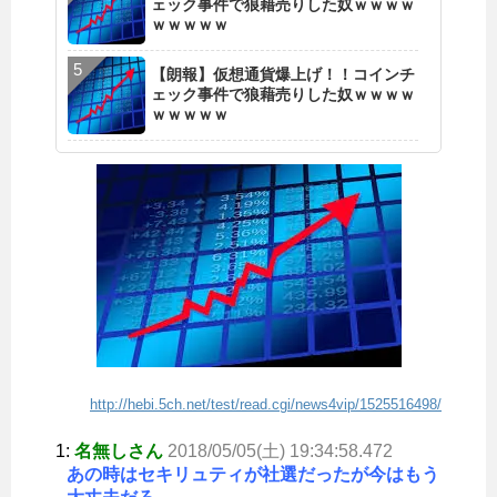
ェック事件で狼藉売りした奴ｗｗｗｗ
ｗｗｗｗｗ
【朗報】仮想通貨爆上げ！！コインチ
ェック事件で狼藉売りした奴ｗｗｗｗ
ｗｗｗｗｗ
http://hebi.5ch.net/test/read.cgi/news4vip/1525516498/
1:
名無しさん
2018/05/05(土) 19:34:58.472
あの時はセキリュティが社選だったが今はもう