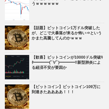
うｗｗｗｗｗｗ
【話題】ビットコイン1万ドル突破した
が、どこで大暴落が来るか怖い⇒という
かまた高騰してんのかｗｗｗ
【歓喜】ビットコインが10000ドル突破ｷ
ﾀ━━━━(ﾟ∀ﾟ)━━━━!!新型肺炎によ
る経済不安が要因か
【ビットコイン】ビットコイン109万に
到達きたああああ！！！