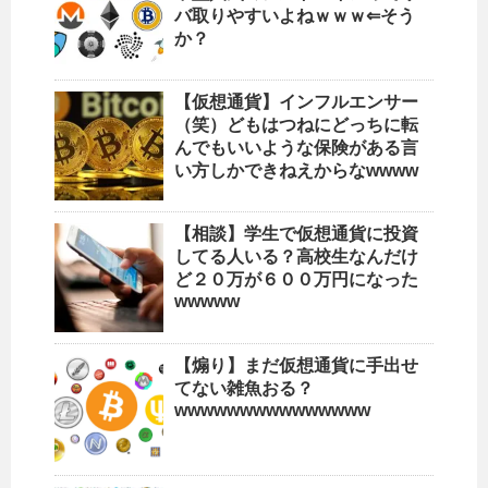
バ取りやすいよねｗｗｗ⇐そう
か？
【仮想通貨】インフルエンサー
（笑）どもはつねにどっちに転
んでもいいような保険がある言
い方しかできねえからなwwww
【相談】学生で仮想通貨に投資
してる人いる？高校生なんだけ
ど２０万が６００万円になった
wwwww
【煽り】まだ仮想通貨に手出せ
てない雑魚おる？
wwwwwwwwwwwwwww