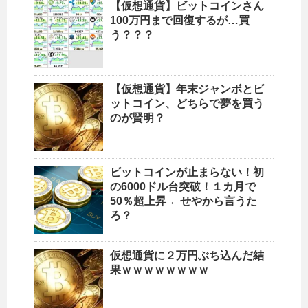
【仮想通貨】ビットコインさん
100万円まで回復するが…買
う？？？
【仮想通貨】年末ジャンボとビ
ットコイン、どちらで夢を買う
のが賢明？
ビットコインが止まらない！初
の6000ドル台突破！１カ月で
50％超上昇 ←せやから言うた
ろ？
仮想通貨に２万円ぶち込んだ結
果ｗｗｗｗｗｗｗｗ