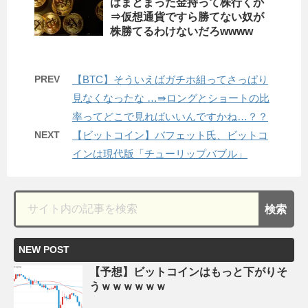
はまとまった金持って株行くか
⇒仮想通貨ですら勝てない奴が
株勝てるわけないだろwwww
PREV
【BTC】そういえばガチホ組ってさっぱり
見なくなったな …⇛ロングとショートの比
率ってどこで見ればいいんですかね…？？
NEXT
【ビットコイン】バフェット氏、ビットコ
インは現代版「チューリップバブル」
NEW POST
【予想】ビットコインはもっと下がりそ
うｗｗｗｗｗｗ