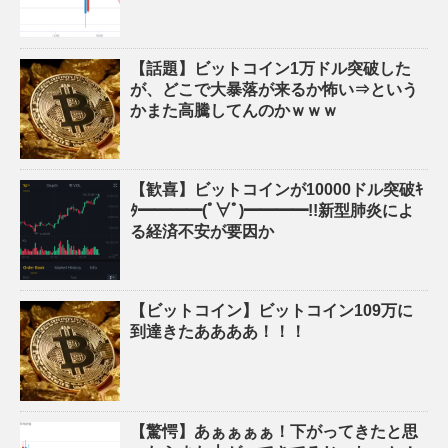
【話題】ビットコイン1万ドル突破した
が、どこで大暴落が来るか怖い⇒という
かまた高騰してんのかｗｗｗ
【歓喜】ビットコインが10000ドル突破ｷ
ﾀ━━━━(ﾟ∀ﾟ)━━━━!!新型肺炎によ
る経済不安が要因か
【ビットコイン】ビットコイン109万に
到達きたああああ！！！
【驚愕】あぁぁぁぁ！下がってきたと思