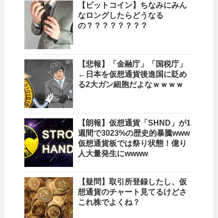
【ビットコイン】ちなみにみん
なロングしたらどうなる
の？？？？？？？？
【悲報】「金融庁」「国税庁」
←日本を仮想通貨後進国に貶め
る2大ガン細胞だよなｗｗｗｗ
【朗報】仮想通貨「SHND」が1
週間で3023%の歴史的暴騰www
仮想通貨板では祭り状態！億り
人大量発生にwwww
【疑問】取引所登録したし、仮
想通貨のチャート見てるけどさ
これ株でよくね？