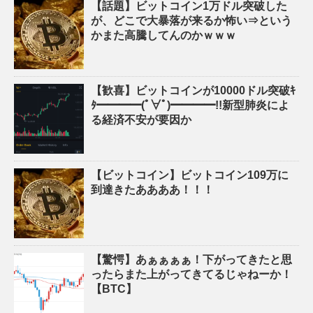
【話題】ビットコイン1万ドル突破した
が、どこで大暴落が来るか怖い⇒という
かまた高騰してんのかｗｗｗ
【歓喜】ビットコインが10000ドル突破ｷ
ﾀ━━━━(ﾟ∀ﾟ)━━━━!!新型肺炎によ
る経済不安が要因か
【ビットコイン】ビットコイン109万に
到達きたああああ！！！
【驚愕】あぁぁぁぁ！下がってきたと思
ったらまた上がってきてるじゃねーか！
【BTC】