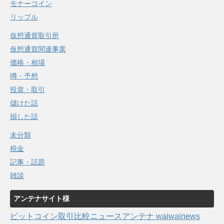
モナーコイン
リップル
仮想通貨取引所
仮想通貨関連事業
価格・相場
噂・予想
投資・取引
儲けた話
損した話
未分類
税金
記事・話題
雑談
アンテナサイト様
ビットコイン取引比較ニュースアンテナ waiwainews