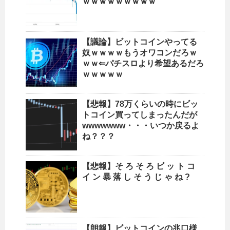
ｗｗｗｗｗｗｗｗｗ
【議論】ビットコインやってる
奴ｗｗｗｗもうオワコンだろｗ
ｗｗ⇐パチスロより希望あるだろ
ｗｗｗｗｗ
【悲報】78万くらいの時にビッ
トコイン買ってしまったんだが
wwwwwww・・・いつか戻るよ
ね？？？
【悲報】そ ろ そ ろ ビ ッ ト コ
イ ン 暴 落 し そ う じ ゃ ね ?
【朗報】ビットコインの兆口様