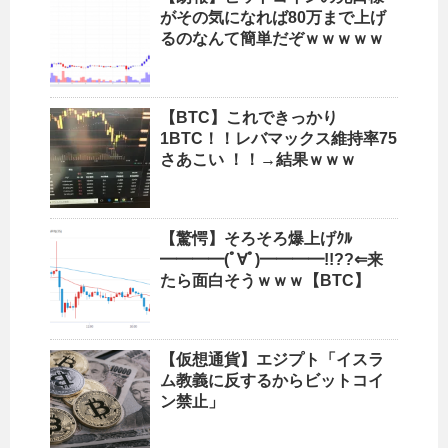
がその気になれば80万まで上げ
るのなんて簡単だぞｗｗｗｗｗ
【BTC】これできっかり
1BTC！！レバマックス維持率75
さあこい ！！→結果ｗｗｗ
【驚愕】そろそろ爆上げｸﾙ
━━━━(ﾟ∀ﾟ)━━━━!!??⇐来
たら面白そうｗｗｗ【BTC】
【仮想通貨】エジプト「イスラ
ム教義に反するからビットコイ
ン禁止」