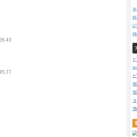
未
税
記
雑
26.43
w
45.77