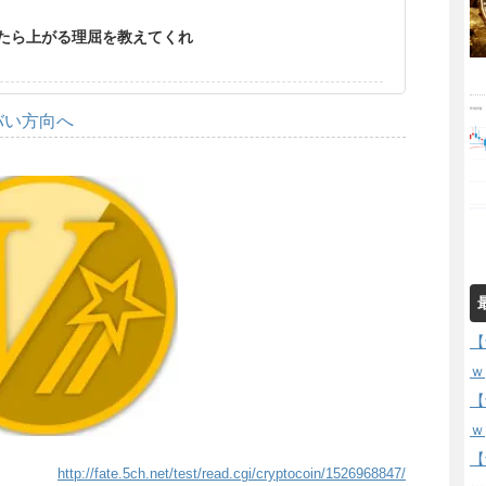
なったら上がる理屈を教えてくれ
バい方向へ
【
ｗ
【
ｗ
【
http://fate.5ch.net/test/read.cgi/cryptocoin/1526968847/