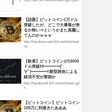
http://fate.5ch.net/test/read.cgi/crypto
…
【話題】ビットコイン1万ドル
突破したが、どこで大暴落が来
るか怖い⇒というかまた高騰し
てんのかｗｗｗ
http://hayabusa.open2ch.net/test/read.
cg …
【歓喜】ビットコインが10000
ドル突破ｷﾀ━━━━(ﾟ
∀ﾟ)━━━━!!新型肺炎による
経済不安が要因か
http://hayabusa9.5ch.net/test/read.cgi/
n …
【ビットコイン】ビットコイン
109万に到達きたあああ