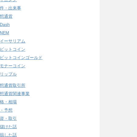
件・出来事
想通貨
Dash
NEM
イーサリアム
ビットコイン
ビットコインゴールド
モナーコイン
リップル
想通貨取引所
想通貨関連事業
格・相場
・予想
資・取引
儲けた話
損した話