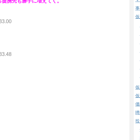
ら提携先も勝手に増えてく。
事
仮
33.00
33.48
仮
仮
価
噂
投