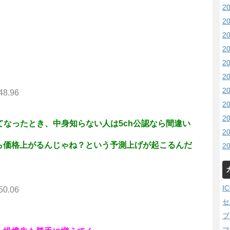
2
2
2
2
2
2
2
48.96
2
2
うってなったとき、中身知らない人は5ch公認なら間違い
2
ら価格上がるんじゃね？という予測上げが起こるんだ
2
I
50.06
セ
ブ
。
マ