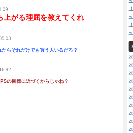
ｗ
【
1.09
たら上がる理屈を教えてくれ
ｗ
【
ｗ
05.03
れたらそれだけでも買う人いるだろ？
2
2
16.92
2
2
IPSの目標に近づくからじゃね？
2
2
2
2
2
2