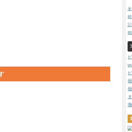
未
税
記
雑
w
す