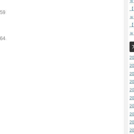
ｗ
【
259
ｗ
【
ｗ
964
2
2
2
2
2
2
2
2
2
2