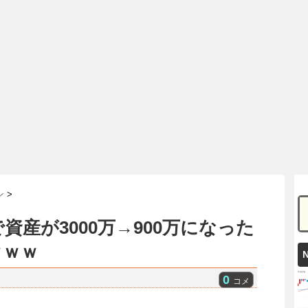
ン
>
産が3000万→900万になった
ｗｗｗ
0
コメ