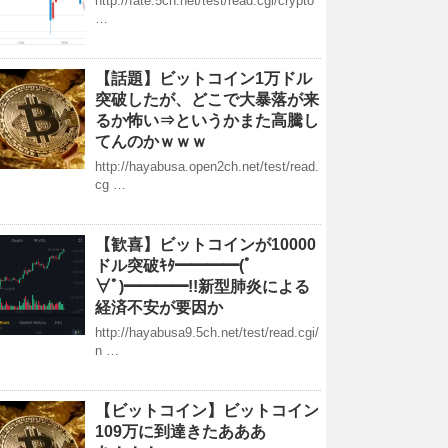
http://fate.5ch.net/test/read.cgi/crypto
…
【話題】ビットコイン1万ドル
突破したが、どこで大暴落が来
るか怖い⇒というかまた高騰し
てんのかｗｗｗ
http://hayabusa.open2ch.net/test/read.
cg …
【歓喜】ビットコインが10000
ドル突破ｷﾀ━━━━(ﾟ
∀ﾟ)━━━━!!新型肺炎による
経済不安が要因か
http://hayabusa9.5ch.net/test/read.cgi/
n …
【ビットコイン】ビットコイン
109万に到達きたあああ