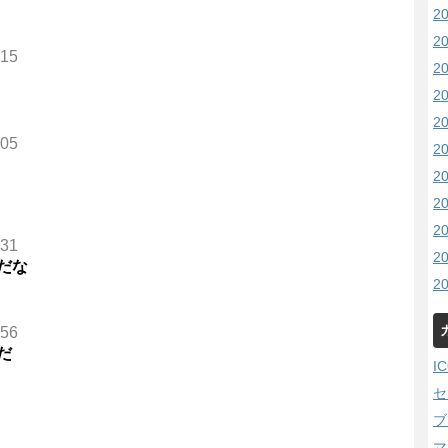
2
2
915
2
2
2
205
2
2
2
2
531
2
だな
2
956
だ
I
セ
ブ
マ