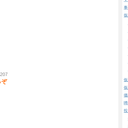
事
仮
.207
仮
るぞ
仮
価
噂
投