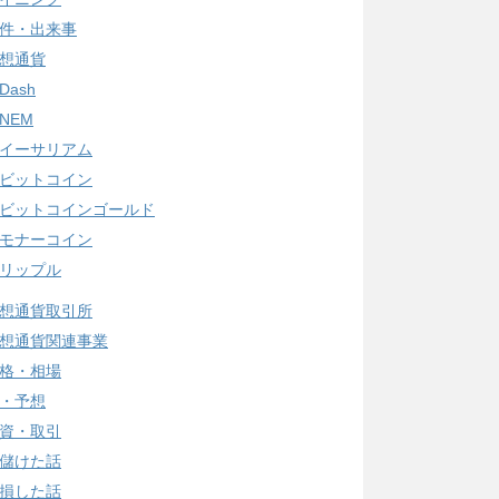
件・出来事
想通貨
Dash
NEM
イーサリアム
ビットコイン
ビットコインゴールド
モナーコイン
リップル
想通貨取引所
想通貨関連事業
格・相場
・予想
資・取引
儲けた話
損した話