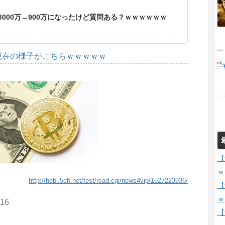
000万→900万になったけど質問ある？ｗｗｗｗｗｗ
現在の様子がこちらｗｗｗｗｗ
【
ｗ
http://hebi.5ch.net/test/read.cgi/news4vip/1527223936/
【
ｗ
316
【