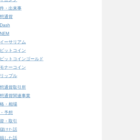
件・出来事
想通貨
Dash
NEM
イーサリアム
ビットコイン
ビットコインゴールド
モナーコイン
リップル
想通貨取引所
想通貨関連事業
格・相場
・予想
資・取引
儲けた話
損した話