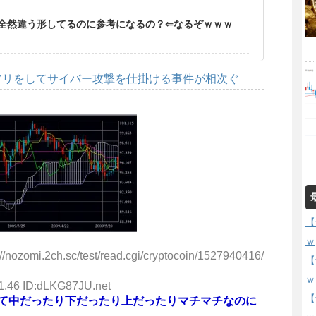
全然違う形してるのに参考になるの？⇐なるぞｗｗｗ
フリをしてサイバー攻撃を仕掛ける事件が相次ぐ
【
ｗ
nozomi.2ch.sc/test/read.cgi/cryptocoin/1527940416/
【
ｗ
1.46 ID:dLKG87JU.net
【
て中だったり下だったり上だったりマチマチなのに