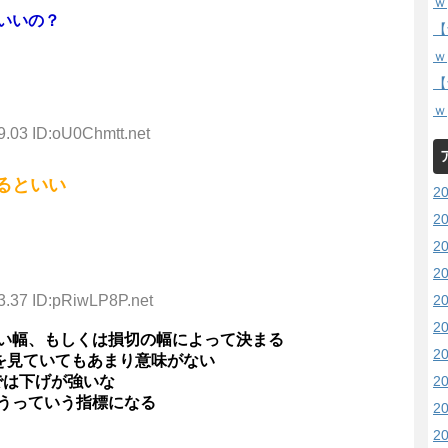
ｗ
いいの？
【
ｗ
【
ｗ
9.03 ID:oU0Chmtt.net
るといい
2
2
2
2
2
3.37 ID:pRiwLP8P.net
2
い幅、もしくは損切の幅によって決まる
2
足を見ていてもあまり意味がない
2
では下げが強いな
うっていう指標になる
2
2