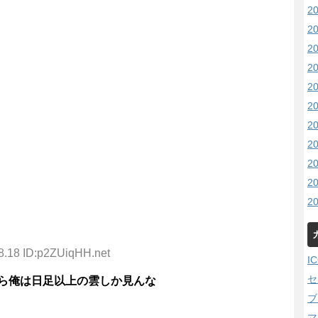
2
2
2
2
2
2
2
2
2
2
2
8.18 ID:p2ZUiqHH.net
I
セ
ら俺は日足以上の雲しか見んな
ブ
マ