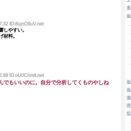
事
仮
7.32 ID:8ujnO9uV.net
響しやすい。
げ材料。
2.98 ID:oU0Chmtt.net
仮
んでもいいのに。自分で分析してくものやしね
仮
価
噂
投