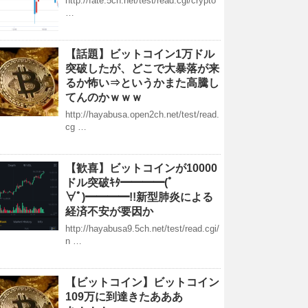
http://fate.5ch.net/test/read.cgi/crypto
…
【話題】ビットコイン1万ドル
突破したが、どこで大暴落が来
るか怖い⇒というかまた高騰し
てんのかｗｗｗ
http://hayabusa.open2ch.net/test/read.
cg …
【歓喜】ビットコインが10000
ドル突破ｷﾀ━━━━(ﾟ
∀ﾟ)━━━━!!新型肺炎による
経済不安が要因か
http://hayabusa9.5ch.net/test/read.cgi/
n …
【ビットコイン】ビットコイン
109万に到達きたあああ