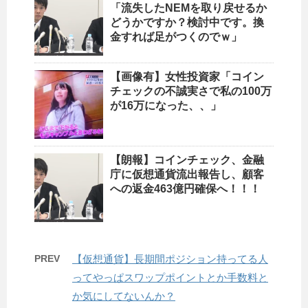
「流失したNEMを取り戻せるか
どうかですか？検討中です。換
金すれば足がつくのでｗ」
【画像有】女性投資家「コイン
チェックの不誠実さで私の100万
が16万になった、、」
【朗報】コインチェック、金融
庁に仮想通貨流出報告し、顧客
への返金463億円確保へ！！！
PREV
【仮想通貨】長期間ポジション持ってる人
ってやっぱスワップポイントとか手数料と
か気にしてないんか？