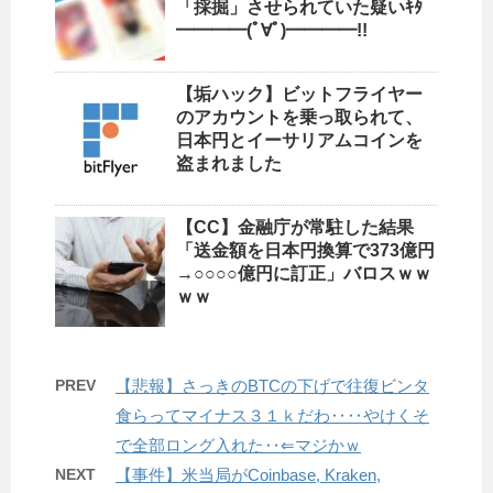
「採掘」させられていた疑いｷﾀ
━━━━(ﾟ∀ﾟ)━━━━!!
【垢ハック】ビットフライヤー
のアカウントを乗っ取られて、
日本円とイーサリアムコインを
盗まれました
【CC】金融庁が常駐した結果
「送金額を日本円換算で373億円
→○○○○億円に訂正」バロスｗｗ
ｗｗ
PREV
【悲報】さっきのBTCの下げで往復ビンタ
食らってマイナス３１ｋだわ‥‥やけくそ
で全部ロング入れた‥⇐マジかｗ
NEXT
【事件】米当局がCoinbase, Kraken,