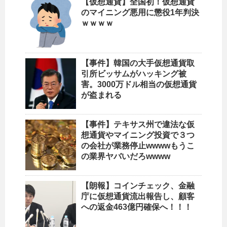
【仮想通貨】全国初！仮想通貨
のマイニング悪用に懲役1年判決
ｗｗｗｗ
【事件】韓国の大手仮想通貨取
引所ビッサムがハッキング被
害。3000万ドル相当の仮想通貨
が盗まれる
【事件】テキサス州で違法な仮
想通貨やマイニング投資で３つ
の会社が業務停止wwwwもうこ
の業界ヤバいだろwwww
【朗報】コインチェック、金融
庁に仮想通貨流出報告し、顧客
への返金463億円確保へ！！！