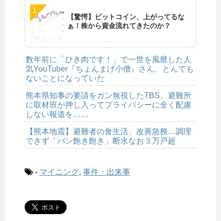
【驚愕】ビットコイン、上がってるな
ぁ！株から資金流れてきたのか？
数年前に「ひき肉です！」で一世を風靡した人
気YouTuber『ちょんまげ小僧』さん、とんでも
ないことになっていた
熊本県知事の要請をガン無視したTBS、避難所
に取材班が押し入ってプライバシーに全く配慮
しない報道を……
【熊本地震】避難者の食生活、改善急務…調理
できず「パン飽き飽き」断水なお３万戸超
-
マイニング
,
事件・出来事