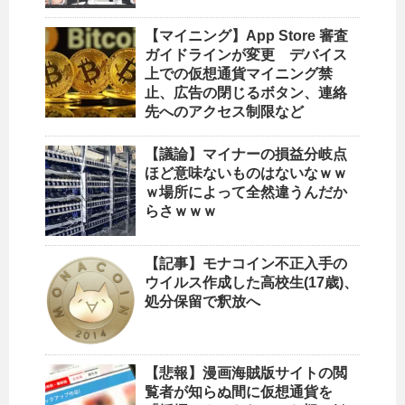
【マイニング】App Store 審査
ガイドラインが変更 デバイス
上での仮想通貨マイニング禁
止、広告の閉じるボタン、連絡
先へのアクセス制限など
【議論】マイナーの損益分岐点
ほど意味ないものはないなｗｗ
ｗ場所によって全然違うんだか
らさｗｗｗ
【記事】モナコイン不正入手の
ウイルス作成した高校生(17歳)、
処分保留で釈放へ
【悲報】漫画海賊版サイトの閲
覧者が知らぬ間に仮想通貨を