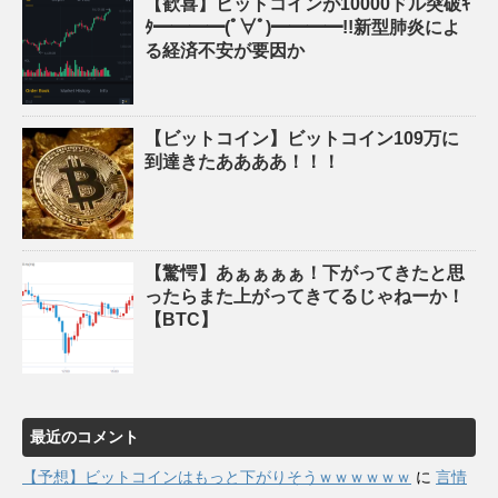
【歓喜】ビットコインが10000ドル突破ｷ
ﾀ━━━━(ﾟ∀ﾟ)━━━━!!新型肺炎によ
る経済不安が要因か
【ビットコイン】ビットコイン109万に
到達きたああああ！！！
【驚愕】あぁぁぁぁ！下がってきたと思
ったらまた上がってきてるじゃねーか！
【BTC】
最近のコメント
【予想】ビットコインはもっと下がりそうｗｗｗｗｗｗ
に
言情