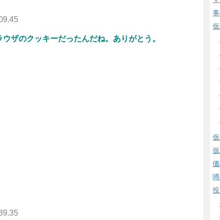
事
09.45
仮
ラウザのクッキーだったんだね。ありがとう。
仮
仮
価
噂
投
39.35