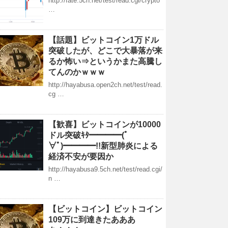
http://fate.5ch.net/test/read.cgi/crypto
…
【話題】ビットコイン1万ドル
突破したが、どこで大暴落が来
るか怖い⇒というかまた高騰し
てんのかｗｗｗ
http://hayabusa.open2ch.net/test/read.
cg …
【歓喜】ビットコインが10000
ドル突破ｷﾀ━━━━(ﾟ
∀ﾟ)━━━━!!新型肺炎による
経済不安が要因か
http://hayabusa9.5ch.net/test/read.cgi/
n …
【ビットコイン】ビットコイン
109万に到達きたあああ