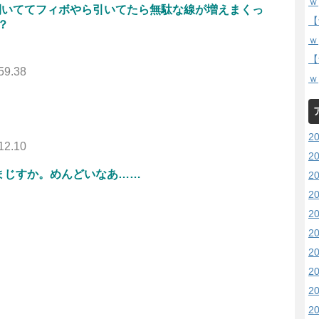
ｗ
開いててフィボやら引いてたら無駄な線が増えまくっ
【
？
ｗ
【
59.38
ｗ
2
12.10
2
まじすか。めんどいなあ……
2
2
2
2
2
2
2
2