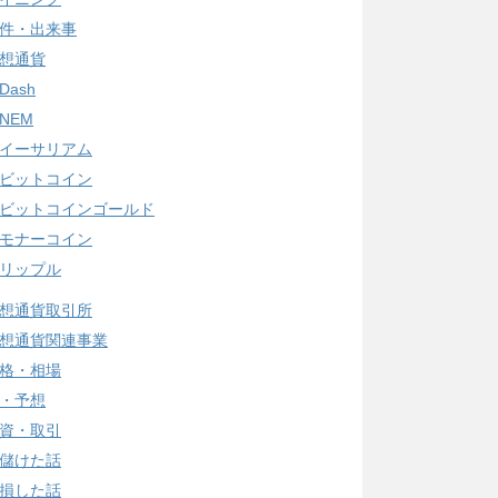
件・出来事
想通貨
Dash
NEM
イーサリアム
ビットコイン
ビットコインゴールド
モナーコイン
リップル
想通貨取引所
想通貨関連事業
格・相場
・予想
資・取引
儲けた話
損した話