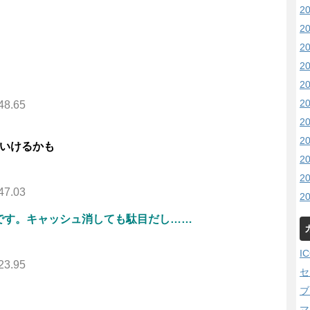
2
2
2
2
2
2
48.65
2
2
らいけるかも
2
2
47.03
2
です。キャッシュ消しても駄目だし……
I
23.95
セ
ブ
マ