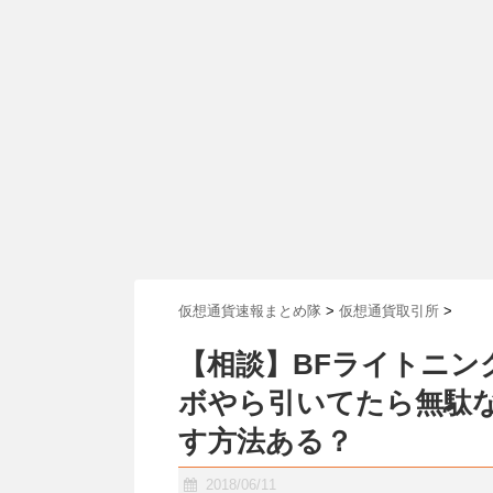
仮想通貨速報まとめ隊
>
仮想通貨取引所
>
【相談】BFライトニング
ボやら引いてたら無駄
す方法ある？
2018/06/11