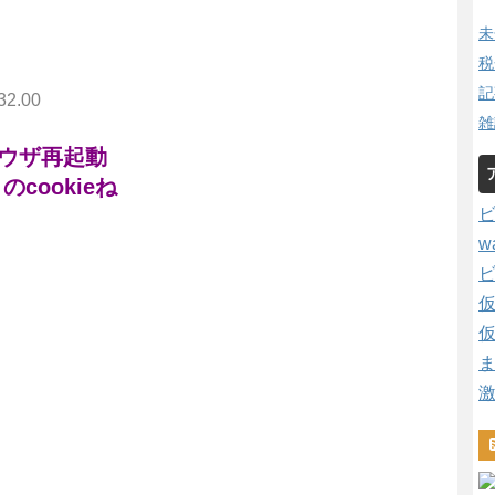
未
税
記
32.00
雑
ラウザ再起動
トのcookieね
w