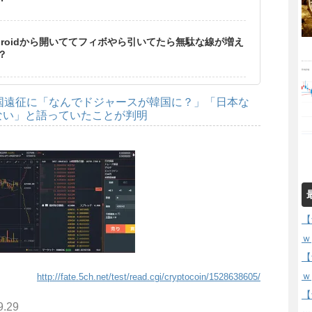
droidから開いててフィボやら引いてたら無駄な線が増え
？
国遠征に「なんでドジャースが韓国に？」「日本な
ない」と語っていたことが判明
【
ｗ
【
ｗ
http://fate.5ch.net/test/read.cgi/cryptocoin/1528638605/
【
9.29