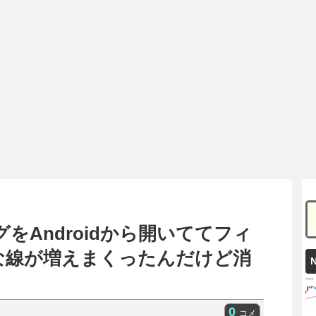
をAndroidから開いててフィ
な線が増えまくったんだけど消
0
コメ