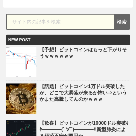
NEW POST
【予想】ビットコインはもっと下がりそ
うｗｗｗｗｗｗ
【話題】ビットコイン1万ドル突破した
が、どこで大暴落が来るか怖い⇒という
かまた高騰してんのかｗｗｗ
【歓喜】ビットコインが10000ドル突破ｷ
ﾀ━━━━(ﾟ∀ﾟ)━━━━!!新型肺炎によ
る経済不安が要因か