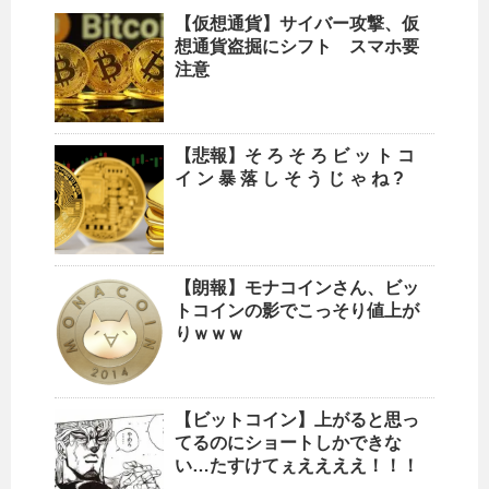
【仮想通貨】サイバー攻撃、仮
想通貨盗掘にシフト スマホ要
注意
【悲報】そ ろ そ ろ ビ ッ ト コ
イ ン 暴 落 し そ う じ ゃ ね ?
【朗報】モナコインさん、ビッ
トコインの影でこっそり値上が
りｗｗｗ
【ビットコイン】上がると思っ
てるのにショートしかできな
い…たすけてぇええええ！！！