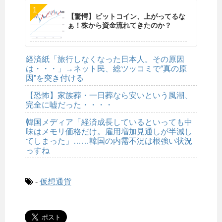
【驚愕】ビットコイン、上がってるな
ぁ！株から資金流れてきたのか？
経済紙「旅行しなくなった日本人。その原因
は・・・」→ネット民、総ツッコミで“真の原
因”を突き付ける
【恐怖】家族葬・一日葬なら安いという風潮、
完全に嘘だった・・・・
韓国メディア「経済成長しているといっても中
味はメモリ価格だけ。雇用増加見通しが半減し
てしまった」……韓国の内需不況は根強い状況
っすね
-
仮想通貨