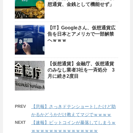
想通貨、金銭として機能せず」
【IT】Googleさん、仮想通貨広
告を日本とアメリカで一部解禁
へｗｗｗ
【仮想通貨】金融庁、仮想通貨
のみなし業者3社を一斉処分 3
月に続き2度目
PREV
【悲報】さっきドテンショートしたけど助
かるかどうかだけ教えてマジでｗｗｗｗ
NEXT
【速報】ビットコインが暴落してしまうｗ
ｗｗｗｗｗｗｗｗｗｗｗｗｗｗｗ