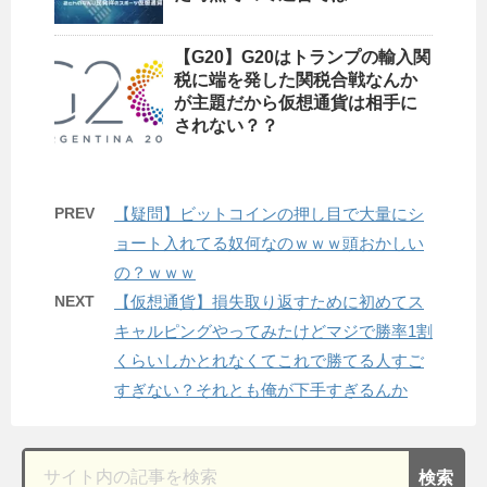
【G20】G20はトランプの輸入関
税に端を発した関税合戦なんか
が主題だから仮想通貨は相手に
されない？？
PREV
【疑問】ビットコインの押し目で大量にシ
ョート入れてる奴何なのｗｗｗ頭おかしい
の？ｗｗｗ
NEXT
【仮想通貨】損失取り返すために初めてス
キャルピングやってみたけどマジで勝率1割
くらいしかとれなくてこれで勝てる人すご
すぎない？それとも俺が下手すぎるんか