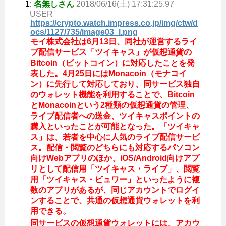
1:
名無しさん
2018/06/16(土) 17:31:25.97
_USER
https://crypto.watch.impress.co.jp/img/ctw/d
ocs/1127/735/image03_l.png
モイ株式会社は6月13日、同社が運営するライ
ブ配信サービス「ツイキャス」が仮想通貨の
Bitcoin（ビットコイン）に対応したことを発
表した。4月25日にはMonacoin（モナコイ
ン）に先行して対応しており、同サービス独自
のウォレット機能を利用することで、Bitcoin
とMonacoinという2種類の仮想通貨の管理、
ライブ配信者への送金、ツイキャスポイントの
購入といったことが可能となった。「ツイキャ
ス」は、若者を中心に人気のライブ配信サービ
ス。配信・閲覧のどちらにも対応するパソコン
向けWebアプリのほか、iOS/Android向けアプ
リとして配信用「ツイキャス・ライブ」、閲覧
用「ツイキャス・ビュワー」といったように複
数のアプリがあるが、同じアカウントでログイ
ンすることで、共通の仮想通貨ウォレットを利
用できる。
同サービスの仮想通貨ウォレットには、アカウ