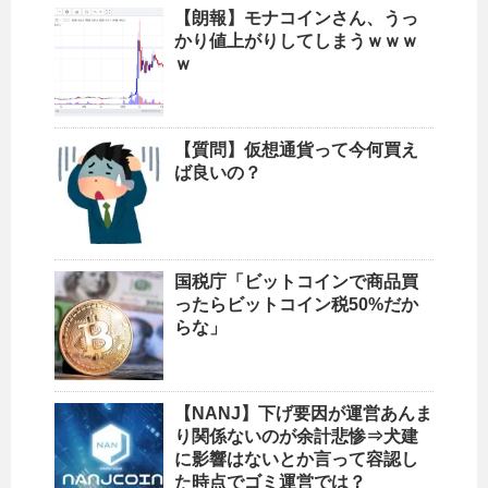
【朗報】モナコインさん、うっ
かり値上がりしてしまうｗｗｗ
ｗ
【質問】仮想通貨って今何買え
ば良いの？
国税庁「ビットコインで商品買
ったらビットコイン税50%だか
らな」
【NANJ】下げ要因が運営あんま
り関係ないのが余計悲惨⇒犬建
に影響はないとか言って容認し
た時点でゴミ運営では？