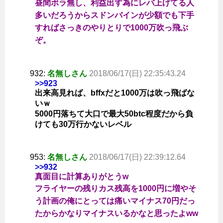
昼間ボラ無し、利益出す為にレバ上げてる人
多いだろうからスドンバインが少額でも下手
すればさっきのやりとりで1000万吹っ飛ぶ
ぞ。
932:
名無しさん
2018/06/17(日) 22:35:43.24
>>923
出来高見れば、bffxだと1000万は吹っ飛ばな
いｗ
5000円落ちて大口で最大50btc程度だから負
けても30万行かないレベル
953:
名無しさん
2018/06/17(日) 22:39:12.64
>>932
真面目に計算ありがとうw
フライヤーの残りカス残高を1000円に増やそ
う計画の俺にとっては痛いマイナス70円だっ
たからかなりマイナスいるかなと思ったよww