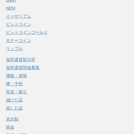
Dash
NEM
イーサリアム
ビットコイン
ビットコインゴールド
モナーコイン
リップル
仮想通貨取引所
仮想通貨関連事業
価格・相場
噂・予想
投資・取引
儲けた話
損した話
未分類
税金