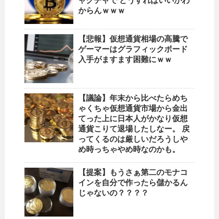
ャグチャで どうすればいいかわ
からんｗｗｗ
【悲報】仮想通貨相場の高騰で
ゲーマーはグラフィックボード
入手がますます困難にｗｗ
【議論】年末から比べたらめち
ゃくちゃ仮想通貨市場から金出
てった上に日本人がかなり仮想
通貨こりて退場したしなー。 戻
ってくるのは厳しいだろうしや
め時っちゃやめ時なのかも。
【提案】もうさぁ第二のモナコ
インを自分で作ったら儲かるん
じゃないの？？？？