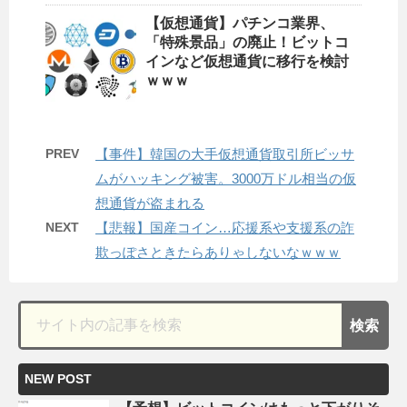
【仮想通貨】パチンコ業界、
「特殊景品」の廃止！ビットコ
インなど仮想通貨に移行を検討
ｗｗｗ
PREV
【事件】韓国の大手仮想通貨取引所ビッサ
ムがハッキング被害。3000万ドル相当の仮
想通貨が盗まれる
NEXT
【悲報】国産コイン…応援系や支援系の詐
欺っぽさときたらありゃしないなｗｗｗ
NEW POST