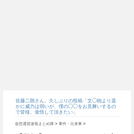
佐藤二朗さん、久しぶりの投稿「文◯砲より遥
かに威力は弱いが、僕の◯◯をお見舞いするの
で皆様、覚悟して頂きたい」
仮想通貨速報まとめ隊
>
事件・出来事
>