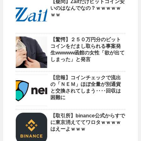
【疑問】Zaifだけビットコイン安
いのはなんでなの？ｗｗｗｗｗ
ｗｗ
【驚愕】２５０万円分のビット
コインをだまし取られる事案発
生wwwww函館の女性「欲が出て
しまった」と発言
【悲報】コインチェックで流出
の「ＮＥＭ」ほぼ全量が別通貨
と交換されてしまう‥‥回収は
困難に
【取引所】binance公式からすで
に東京消えててワロタｗｗｗｗ
はえーよｗｗｗ