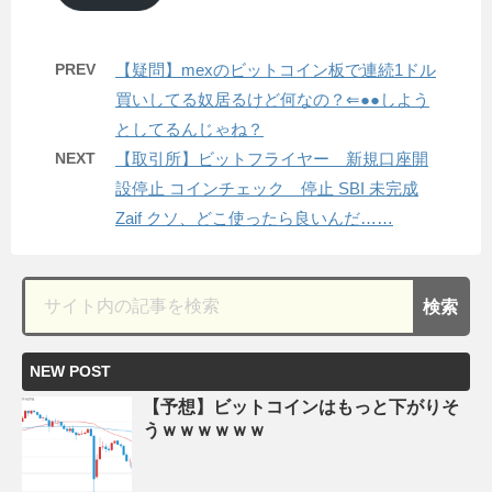
PREV
【疑問】mexのビットコイン板で連続1ドル
買いしてる奴居るけど何なの？⇐●●しよう
としてるんじゃね？
NEXT
【取引所】ビットフライヤー 新規口座開
設停止 コインチェック 停止 SBI 未完成
Zaif クソ、どこ使ったら良いんだ……
NEW POST
【予想】ビットコインはもっと下がりそ
うｗｗｗｗｗｗ