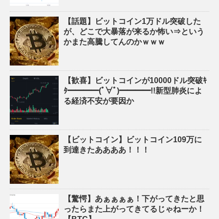
【話題】ビットコイン1万ドル突破した
が、どこで大暴落が来るか怖い⇒という
かまた高騰してんのかｗｗｗ
【歓喜】ビットコインが10000ドル突破ｷ
ﾀ━━━━(ﾟ∀ﾟ)━━━━!!新型肺炎によ
る経済不安が要因か
【ビットコイン】ビットコイン109万に
到達きたああああ！！！
【驚愕】あぁぁぁぁ！下がってきたと思
ったらまた上がってきてるじゃねーか！