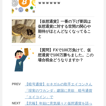
ｗｗｗｗｗｗ
【仮想通貨】一番の下げ要因は
仮想通貨に対する世間の関心や
期待がほとんどなくなってるこ
と
【質問】FXで100万負けて、仮
想通貨で100万勝ちました。この
場合税金どうなりますか？
PREV
【暗号通貨】セネガルの歌手エイコンさん
「現実のワカンダ」建国に意欲 暗号通貨
「エイコイン」で
NEXT
【悲報】年始に意気揚々と仮想通貨を語っ