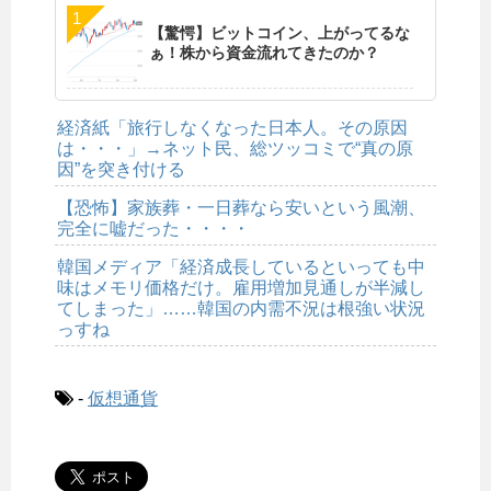
【驚愕】ビットコイン、上がってるな
ぁ！株から資金流れてきたのか？
経済紙「旅行しなくなった日本人。その原因
は・・・」→ネット民、総ツッコミで“真の原
因”を突き付ける
【恐怖】家族葬・一日葬なら安いという風潮、
完全に嘘だった・・・・
韓国メディア「経済成長しているといっても中
味はメモリ価格だけ。雇用増加見通しが半減し
てしまった」……韓国の内需不況は根強い状況
っすね
-
仮想通貨