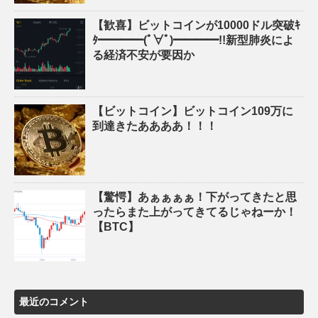
【歓喜】ビットコインが10000ドル突破ｷ
ﾀ━━━━(ﾟ∀ﾟ)━━━━!!新型肺炎によ
る経済不安が要因か
【ビットコイン】ビットコイン109万に
到達きたああああ！！！
【驚愕】あぁぁぁぁ！下がってきたと思
ったらまた上がってきてるじゃねーか！
【BTC】
最近のコメント