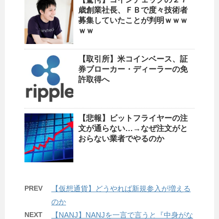
歳創業社長、ＦＢで度々技術者
募集していたことが判明ｗｗｗ
ｗｗ
【取引所】米コインベース、証
券ブローカー・ディーラーの免
許取得へ
【悲報】ビットフライヤーの注
文が通らない…→なぜ注文がと
おらない業者でやるのか
PREV
【仮想通貨】どうやれば新規参入が増える
のか
NEXT
【NANJ】NANJを一言で言うと『中身がな