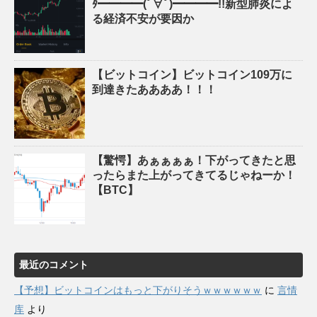
ﾀ━━━━(ﾟ∀ﾟ)━━━━!!新型肺炎によ
る経済不安が要因か
【ビットコイン】ビットコイン109万に
到達きたああああ！！！
【驚愕】あぁぁぁぁ！下がってきたと思
ったらまた上がってきてるじゃねーか！
【BTC】
最近のコメント
【予想】ビットコインはもっと下がりそうｗｗｗｗｗｗ
に
言情
库
より