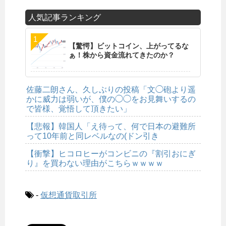
人気記事ランキング
【驚愕】ビットコイン、上がってるな
ぁ！株から資金流れてきたのか？
佐藤二朗さん、久しぶりの投稿「文◯砲より遥
かに威力は弱いが、僕の◯◯をお見舞いするの
で皆様、覚悟して頂きたい」
【悲報】韓国人「え待って、何で日本の避難所
って10年前と同レベルなの(ドン引き
【衝撃】ヒコロヒーがコンビニの『割引おにぎ
り』を買わない理由がこちらｗｗｗｗ
-
仮想通貨取引所