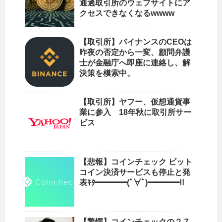
通過取引所のウェブサイトにア
クセスできなくなるwwww
【取引所】バイナンスのCEOは
昨夜の否定から一変、顧問弁護
士が金融庁へ即座に連絡し、解
決策を模索中。
【取引所】ヤフー、仮想通貨事
業に参入 18年秋に取引所サー
ビス
【悲報】コインチェック ビット
コイン決済サービスも停止と発
表ｷﾀ━━━━(ﾟ∀ﾟ)━━━━!!
【驚愕】コインチェックの２７