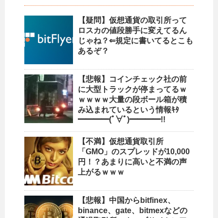
【疑問】仮想通貨の取引所って
ロスカの値段勝手に変えてるん
じゃね？⇐規定に書いてるとこも
あるぞ？
【悲報】コインチェック社の前
に大型トラックが停まってるｗ
ｗｗｗｗ大量の段ボール箱が積
み込まれているという情報ｷﾀ
━━━━(ﾟ∀ﾟ)━━━━!!
【不満】仮想通貨取引所
「GMO」のスプレッドが10,000
円！？あまりに高いと不満の声
上がるｗｗｗ
【悲報】中国からbitfinex、
binance、gate、bitmexなどの