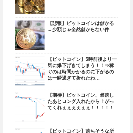
【悲報】ビットコインは儲かる
←少額じゃ全然儲からない件
【ビットコイン】5時前後より一
気に爆下げきてしまう！！⇒稼
ぐのは時間かかるのに下がるの
は一瞬過ぎて折れたわ…
【期待】ビットコイン、暴落し
たあとロング入れたから上がっ
てくれぇぇぇぇぇぇ！！！！！
【ビットコイン】落ちそうな所