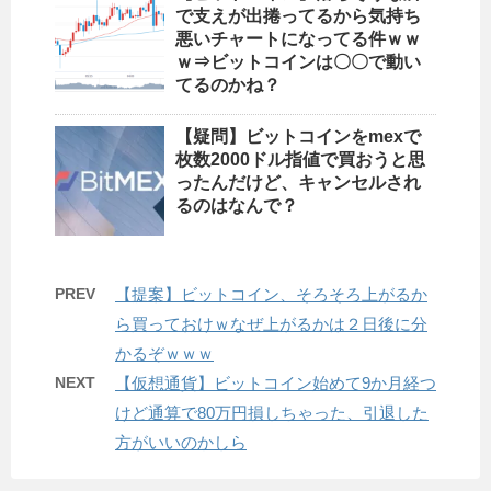
で支えが出捲ってるから気持ち
悪いチャートになってる件ｗｗ
ｗ⇒ビットコインは〇〇で動い
てるのかね？
【疑問】ビットコインをmexで
枚数2000ドル指値で買おうと思
ったんだけど、キャンセルされ
るのはなんで？
PREV
【提案】ビットコイン、そろそろ上がるか
ら買っておけｗなぜ上がるかは２日後に分
かるぞｗｗｗ
NEXT
【仮想通貨】ビットコイン始めて9か月経つ
けど通算で80万円損しちゃった、引退した
方がいいのかしら