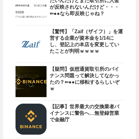
たいんだけどまだ取引所に入金
が反映されないんだけど・・・
⇐●●なら即反映じゃね？
【驚愕】「Zaif（ザイフ）」を運
営する企業が資本金を1/14に
し、登記上の本店を変更してい
たことが判明ｗｗｗｗ
【疑問】仮想通貨取引所のバイ
ナンス問題って解決してなかっ
たの？⇐●●に移転するらしいぞ
ｗ
【記事】世界最大の交換業者バ
イナンスに警告へ…無登録営業
で金融庁