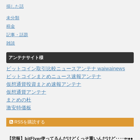
損した話
未分類
税金
記事・話題
雑談
アンテナサイト様
ビットコイン取引比較ニュースアンテナ waiwainews
ビットコインまとめニュース速報アンテナ
仮想通貨投資まとめ速報アンテナ
仮想通貨アンテナ
まとめの杜
激安特価板
RSSを購読する
【悲報】bitFlyer使ってるんだけどくっそ重いんだけど‥‥⇐●●