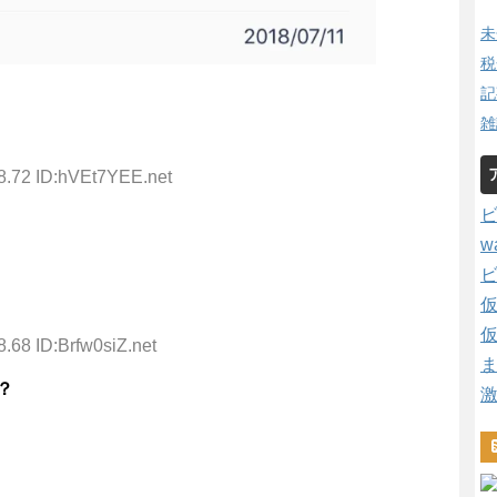
未
税
記
雑
8.72 ID:hVEt7YEE.net
w
.68 ID:Brfw0siZ.net
？