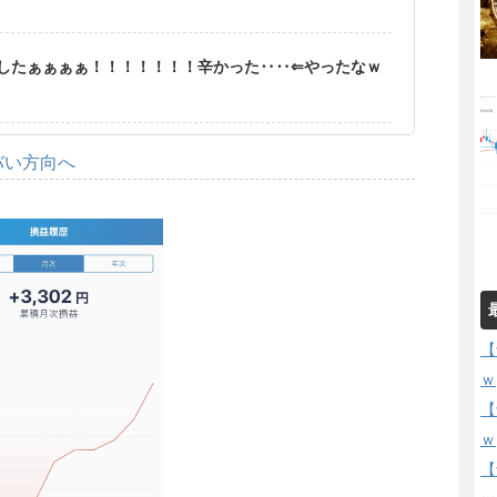
したぁぁぁぁ！！！！！！！辛かった‥‥⇐やったなｗ
バい方向へ
【
ｗ
【
ｗ
【