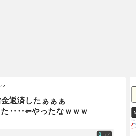
ン
>
借金返済したぁぁぁ
った‥‥⇐やったなｗｗｗ
0
コメ