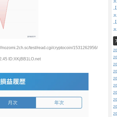
ｗ
【
ｗ
【
ｗ
nozomi.2ch.sc/test/read.cgi/cryptocoin/1531262956/
2
2
2.45 ID:XKjBB1LO.net
2
2
2
2
2
2
2
2