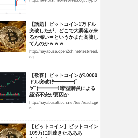
http://fate.5ch.net/test/read.cgi/crypto
…
【話題】ビットコイン1万ドル
突破したが、どこで大暴落が来
るか怖い⇒というかまた高騰し
てんのかｗｗｗ
http://hayabusa.open2ch.net/test/read.
cg …
【歓喜】ビットコインが10000
ドル突破ｷﾀ━━━━(ﾟ
∀ﾟ)━━━━!!新型肺炎による
経済不安が要因か
http://hayabusa9.5ch.net/test/read.cgi/
n …
【ビットコイン】ビットコイン
109万に到達きたあああ