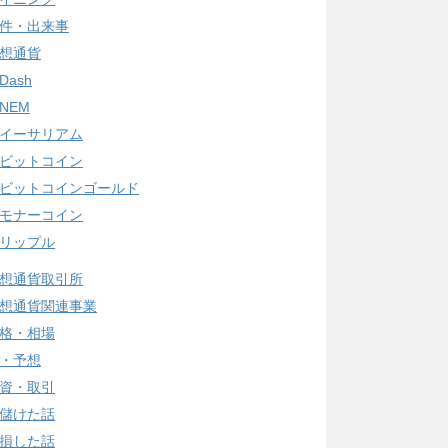
件・出来事
想通貨
Dash
NEM
イーサリアム
ビットコイン
ビットコインゴールド
モナーコイン
リップル
想通貨取引所
想通貨関連事業
格・相場
・予想
資・取引
儲けた話
損した話