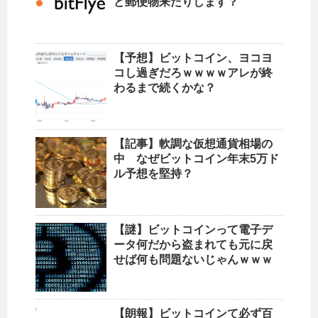
ど郵便物来たりします？
【予想】ビットコイン、ヨコヨ
コし過ぎだろｗｗｗｗアレが終
わるまで続くかな？
【記事】軟調な仮想通貨相場の
中 なぜビットコイン年末5万ド
ル予想を堅持？
【謎】ビットコインって電子デ
ータ何だから盗まれても元に戻
せば何も問題ないじゃんｗｗｗ
【朗報】ビットコインて必ず百