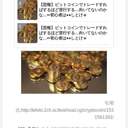
【悲報】ビットコインでトレードすれ
ばするほど逆行する…向いてないのか
な…⇐初心者は●●しとけｗ
【悲報】ビットコインでトレードすれ
ばするほど逆行する…向いてないのか
な…⇐初心者は●●しとけｗ
引用
元:http://tekito.2ch.sc/test/read.cgi/cryptocoin/153
1561391/