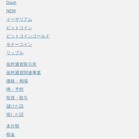
Dash
NEM
イーサリアム
ビットコイン
ビットコインゴールド
モナーコイン
リップル
仮想通貨取引所
仮想通貨関連事業
価格・相場
噂・予想
投資・取引
儲けた話
損した話
未分類
税金