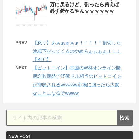
万に戻るけど、割ったら買えば
必ず儲かるやんｗｗｗｗｗｗ
PREV
【怒り】あぁぁぁぁぁ！！！！！損切した
途端下がってくるのやめろぉぉぉぉ！！！
【BTC】
NEXT
【ビットコイン】中国のW杯オンライン賭
博詐欺摘発で15億ドル相当のビットコイン
が押収されるwwwww市場に回ったら大変
なことになるぞwwww
NEW POST