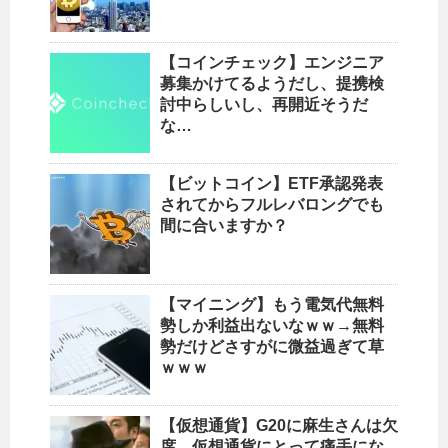
【コインチェック】エンジニア
募集かけてるようだし、提携検
討中らしいし、再開近そうだ
な…
【ビットコイン】ETF承認発表
されてからフルレバロングでも
間に合いますか？
【マイニング】もう電気代無料
勢しか利益出ないなｗｗ→無料
勢だけどさすがに微益過ぎて草
ｗｗｗ
【仮想通貨】G20に麻生さんは欠
席…仮想通貨にとって痛手にな