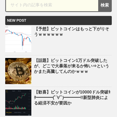
NEW POST
【予想】ビットコインはもっと下がりそ
うｗｗｗｗｗｗ
【話題】ビットコイン1万ドル突破した
が、どこで大暴落が来るか怖い⇒という
かまた高騰してんのかｗｗｗ
【歓喜】ビットコインが10000ドル突破ｷ
ﾀ━━━━(ﾟ∀ﾟ)━━━━!!新型肺炎によ
る経済不安が要因か