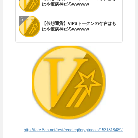
はや疫病神だろwwwww
【仮想通貨】VIPSトークンの存在はも
はや疫病神だろwwwww
http://fate.5ch.net/test/read.cgi/cryptocoin/1531318489/