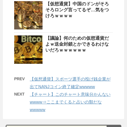
【仮想通貨】中国のドンがそろ
そろロング言ってるぞ…気をつ
けろｗｗｗｗ
【議論】何のための仮想通貨だ
よｗ送金封鎖とかできるわけな
いだろｗｗｗｗｗｗ
PREV
【仮想通貨】スポーツ選手の投げ銭企業が
出てNANJコイン終了確定wwwww
NEXT
【チャート】このチャート意味分かんない
wwww⇒ここまでくると占いの類だな
wwwww