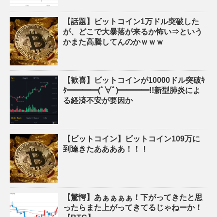
【話題】ビットコイン1万ドル突破した
が、どこで大暴落が来るか怖い⇒という
かまた高騰してんのかｗｗｗ
【歓喜】ビットコインが10000ドル突破ｷ
ﾀ━━━━(ﾟ∀ﾟ)━━━━!!新型肺炎によ
る経済不安が要因か
【ビットコイン】ビットコイン109万に
到達きたああああ！！！
【驚愕】あぁぁぁぁ！下がってきたと思
ったらまた上がってきてるじゃねーか！