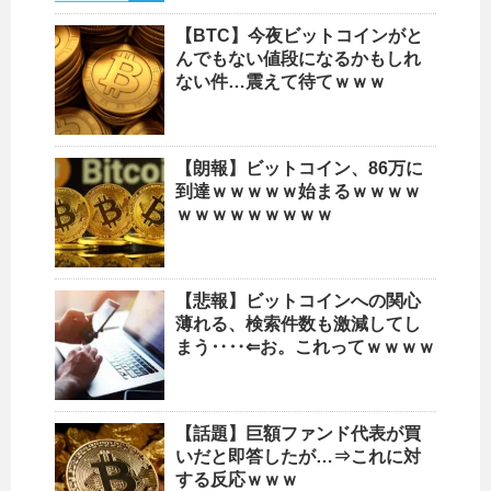
【BTC】今夜ビットコインがと
んでもない値段になるかもしれ
ない件…震えて待てｗｗｗ
【朗報】ビットコイン、86万に
到達ｗｗｗｗｗ始まるｗｗｗｗ
ｗｗｗｗｗｗｗｗｗ
【悲報】ビットコインへの関心
薄れる、検索件数も激減してし
まう‥‥⇐お。これってｗｗｗｗ
【話題】巨額ファンド代表が買
いだと即答したが…⇒これに対
する反応ｗｗｗ