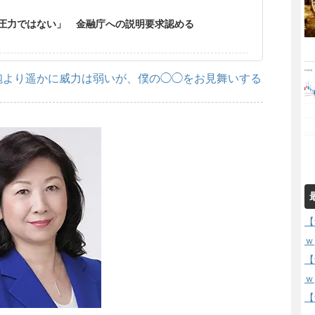
圧力ではない」 金融庁への説明要求認める
砲より遥かに威力は弱いが、僕の◯◯をお見舞いする
【
ｗ
【
ｗ
【