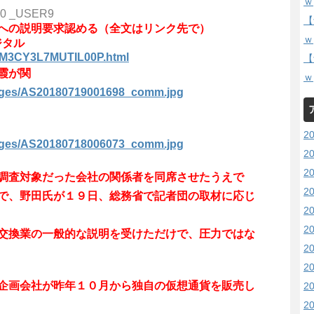
ｗ
.80 _USER9
【
への説明要求認める（全文はリンク先で）
ｗ
ジタル
L7M3CY3L7MUTIL00P.html
【
霞が関
ｗ
images/AS20180719001698_comm.jpg
2
images/AS20180718006073_comm.jpg
2
2
調査対象だった会社の関係者を同席させたうえで
2
で、野田氏が１９日、総務省で記者団の取材に応じ
2
2
交換業の一般的な説明を受けただけで、圧力ではな
2
2
企画会社が昨年１０月から独自の仮想通貨を販売し
2
2