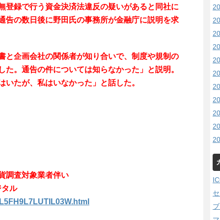
無登録で行う資金決済法違反の疑いがあると同社に
2
通告の数日後に野田氏の事務所が金融庁に説明を求
2
2
2
書と企画会社の関係者が知り合いで、制度や規制の
2
した。通告の件については知らなかった」と説明。
2
はいたが、私はいなかった」と話した。
2
2
2
2
2
貨調査対象業者伴い
I
ジタル
セ
L7L5FH9L7LUTIL03W.html
ブ
マ