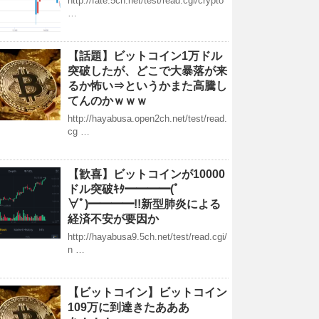
http://fate.5ch.net/test/read.cgi/crypto
…
【話題】ビットコイン1万ドル
突破したが、どこで大暴落が来
るか怖い⇒というかまた高騰し
てんのかｗｗｗ
http://hayabusa.open2ch.net/test/read.
cg …
【歓喜】ビットコインが10000
ドル突破ｷﾀ━━━━(ﾟ
∀ﾟ)━━━━!!新型肺炎による
経済不安が要因か
http://hayabusa9.5ch.net/test/read.cgi/
n …
【ビットコイン】ビットコイン
109万に到達きたあああ