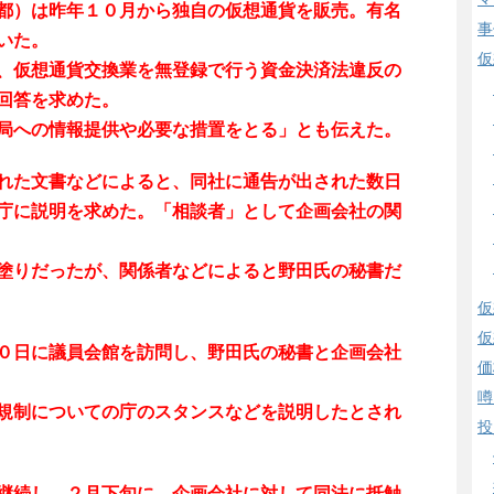
都）は昨年１０月から独自の仮想通貨を販売。有名
事
いた。
仮
、仮想通貨交換業を無登録で行う資金決済法違反の
回答を求めた。
局への情報提供や必要な措置をとる」とも伝えた。
れた文書などによると、同社に通告が出された数日
庁に説明を求めた。「相談者」として企画会社の関
塗りだったが、関係者などによると野田氏の秘書だ
仮
仮
０日に議員会館を訪問し、野田氏の秘書と企画会社
価
噂
規制についての庁のスタンスなどを説明したとされ
投
継続し、２月下旬に、企画会社に対して同法に抵触