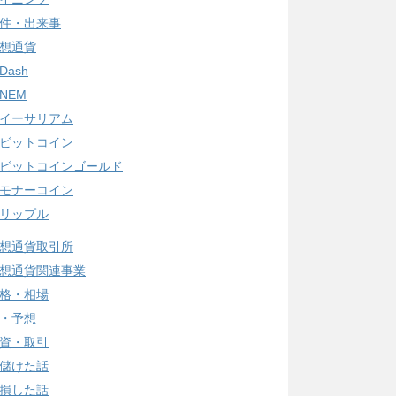
件・出来事
想通貨
Dash
NEM
イーサリアム
ビットコイン
ビットコインゴールド
モナーコイン
リップル
想通貨取引所
想通貨関連事業
格・相場
・予想
資・取引
儲けた話
損した話