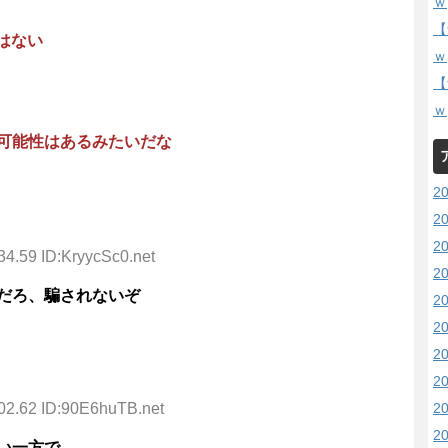
ｗ
【
はない
ｗ
【
ｗ
可能性はあるみたいだな
2
2
2
34.59 ID:KryycSc0.net
2
だろ、騙されないぞ
2
2
2
2
2
02.62 ID:90E6huTB.net
2
い一方で