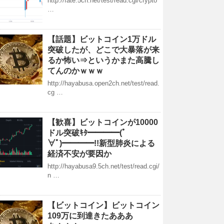
http://fate.5ch.net/test/read.cgi/crypto
…
【話題】ビットコイン1万ドル
突破したが、どこで大暴落が来
るか怖い⇒というかまた高騰し
てんのかｗｗｗ
http://hayabusa.open2ch.net/test/read.
cg …
【歓喜】ビットコインが10000
ドル突破ｷﾀ━━━━(ﾟ
∀ﾟ)━━━━!!新型肺炎による
経済不安が要因か
http://hayabusa9.5ch.net/test/read.cgi/
n …
【ビットコイン】ビットコイン
109万に到達きたあああ