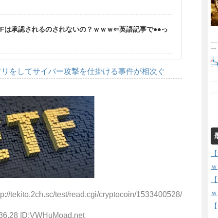
Fは承認されるのされないの？ｗｗｗ⇐英語記事で●●っ
フリをしてサイバー攻撃を仕掛ける事件が相次ぐ
【
ｗ
【
ｗ
//tekito.2ch.sc/test/read.cgi/cryptocoin/1533400528/
【
:36.28 ID:VWHuMoad.net