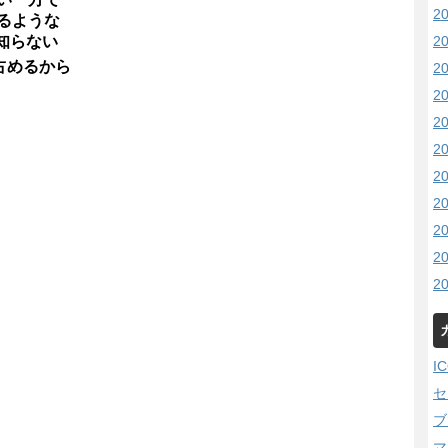
2
るような
2
知らない
占めるから
2
2
2
2
2
2
2
2
2
I
セ
ブ
マ