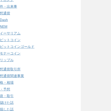
件・出来事
想通貨
Dash
NEM
イーサリアム
ビットコイン
ビットコインゴールド
モナーコイン
リップル
想通貨取引所
想通貨関連事業
格・相場
・予想
資・取引
儲けた話
損した話