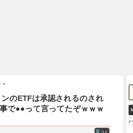
ン
>
ンのETFは承認されるのされ
事で●●って言ってたぞｗｗｗ
0
コメ