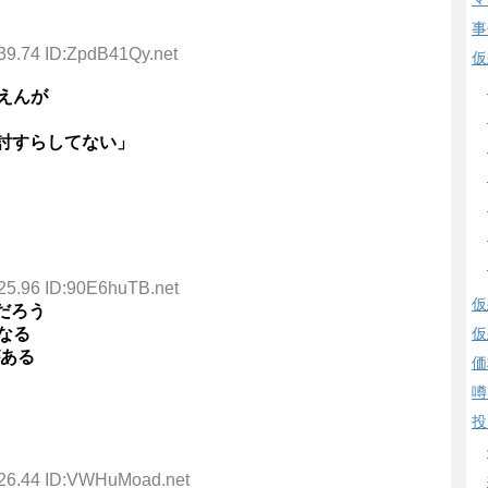
事
39.74 ID:ZpdB41Qy.net
仮
えんが
検討すらしてない」
25.96 ID:90E6huTB.net
仮
だろう
仮
なる
がある
価
噂
投
:26.44 ID:VWHuMoad.net