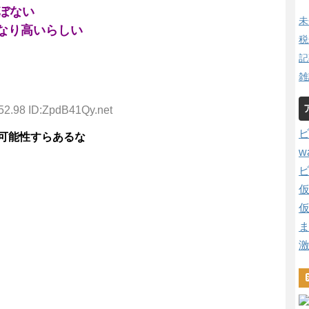
ぼない
未
なり高いらしい
税
記
雑
52.98 ID:ZpdB41Qy.net
可能性すらあるな
w