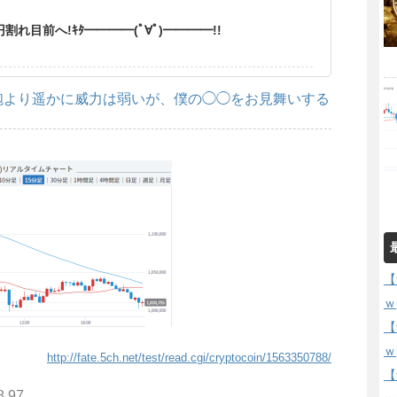
れ目前へ!ｷﾀ━━━━(ﾟ∀ﾟ)━━━━!!
砲より遥かに威力は弱いが、僕の◯◯をお見舞いする
【
ｗ
【
ｗ
http://fate.5ch.net/test/read.cgi/cryptocoin/1563350788/
【
8.97