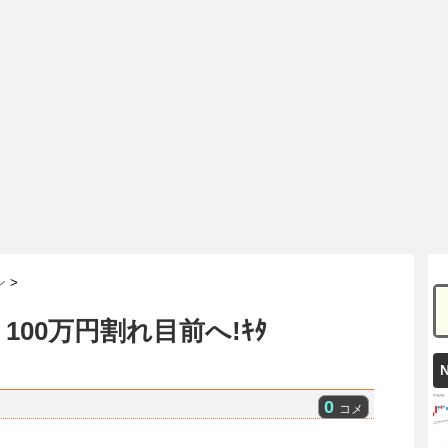
ン
>
00万円割れ目前へ!ｷﾀ
!
0
コメ