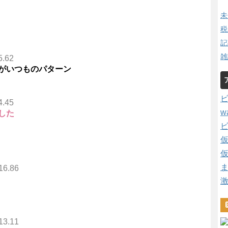
未
税
記
雑
5.62
がいつものパターン
4.45
w
した
16.86
13.11