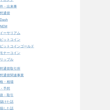
件・出来事
想通貨
Dash
NEM
イーサリアム
ビットコイン
ビットコインゴールド
モナーコイン
リップル
想通貨取引所
想通貨関連事業
格・相場
・予想
資・取引
儲けた話
損した話