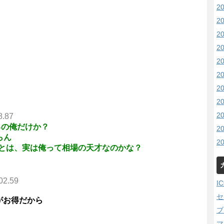
2
2
2
2
2
2
2
2
2
8.87
るの俺だけか？
2
らん
2
とは、実は俺って相場の天才なのかな？
02.59
I
セ
がお得だから
ブ
マ