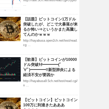
http://fate.5ch.net/test/read.cgi/crypto
…
【話題】ビットコイン1万ドル
突破したが、どこで大暴落が来
るか怖い⇒というかまた高騰し
てんのかｗｗｗ
http://hayabusa.open2ch.net/test/read.
cg …
【歓喜】ビットコインが10000
ドル突破ｷﾀ━━━━(ﾟ
∀ﾟ)━━━━!!新型肺炎による
経済不安が要因か
http://hayabusa9.5ch.net/test/read.cgi/
n …
【ビットコイン】ビットコイン
109万に到達きたあああ