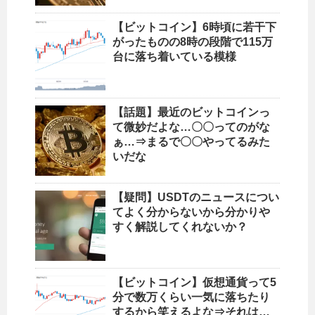
【ビットコイン】6時頃に若干下
がったものの8時の段階で115万
台に落ち着いている模様
【話題】最近のビットコインっ
て微妙だよな…〇〇ってのがな
ぁ…⇒まるで〇〇やってるみた
いだな
【疑問】USDTのニュースについ
てよく分からないから分かりや
すく解説してくれないか？
【ビットコイン】仮想通貨って5
分で数万くらい一気に落ちたり
するから笑えるよな⇒それは…