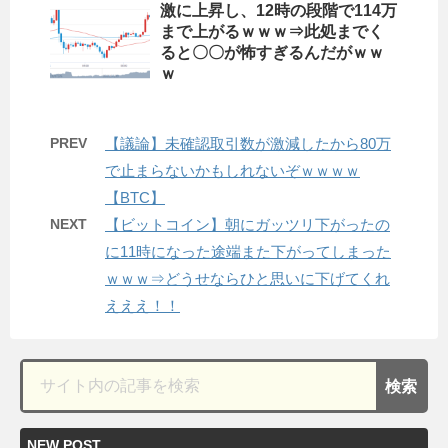
激に上昇し、12時の段階で114万
まで上がるｗｗｗ⇒此処までく
ると〇〇が怖すぎるんだがｗｗ
ｗ
PREV
【議論】未確認取引数が激減したから80万
で止まらないかもしれないぞｗｗｗｗ
【BTC】
NEXT
【ビットコイン】朝にガッツリ下がったの
に11時になった途端また下がってしまった
ｗｗｗ⇒どうせならひと思いに下げてくれ
えええ！！
NEW POST