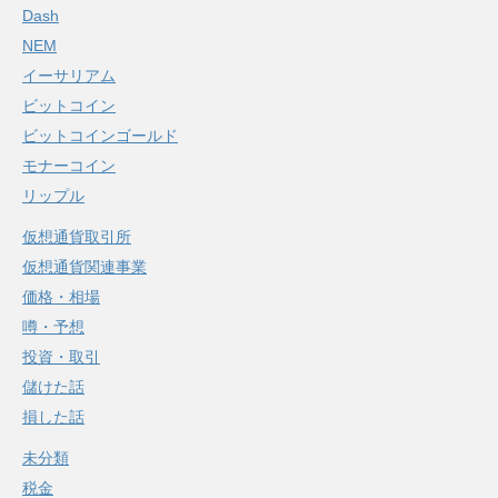
Dash
NEM
イーサリアム
ビットコイン
ビットコインゴールド
モナーコイン
リップル
仮想通貨取引所
仮想通貨関連事業
価格・相場
噂・予想
投資・取引
儲けた話
損した話
未分類
税金