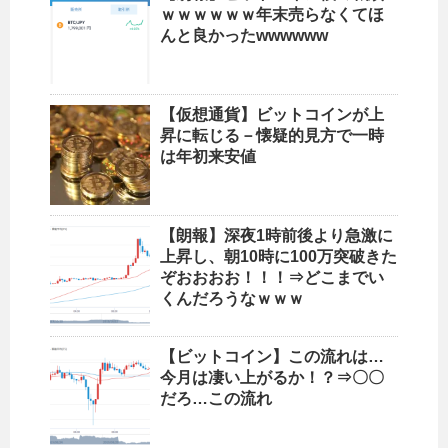
ｗｗｗｗｗｗ年末売らなくてほ
んと良かったwwwwww
【仮想通貨】ビットコインが上
昇に転じる－懐疑的見方で一時
は年初来安値
【朗報】深夜1時前後より急激に
上昇し、朝10時に100万突破きた
ぞおおおお！！！⇒どこまでい
くんだろうなｗｗｗ
【ビットコイン】この流れは…
今月は凄い上がるか！？⇒〇〇
だろ…この流れ