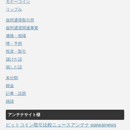
モナーコイン
リップル
仮想通貨取引所
仮想通貨関連事業
価格・相場
噂・予想
投資・取引
儲けた話
損した話
未分類
税金
記事・話題
雑談
アンテナサイト様
ビットコイン取引比較ニュースアンテナ waiwainews