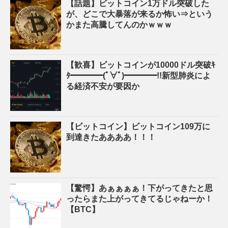
【話題】ビットコイン1万ドル突破した
が、どこで大暴落が来るか怖い⇒という
かまた高騰してんのかｗｗｗ
【歓喜】ビットコインが10000ドル突破ｷ
ﾀ━━━━(ﾟ∀ﾟ)━━━━!!新型肺炎によ
る経済不安が要因か
【ビットコイン】ビットコイン109万に
到達きたああああ！！！
【驚愕】あぁぁぁぁ！下がってきたと思
ったらまた上がってきてるじゃねーか！
【BTC】