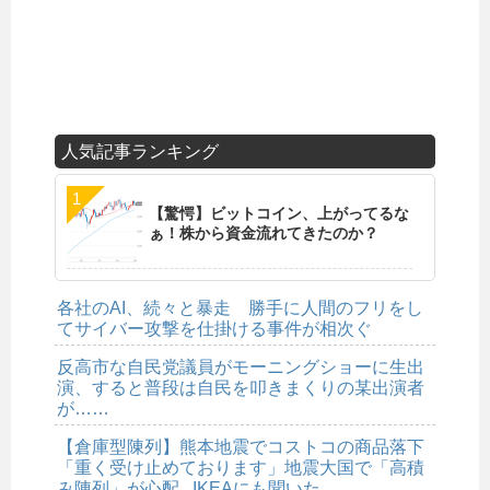
人気記事ランキング
【驚愕】ビットコイン、上がってるな
ぁ！株から資金流れてきたのか？
各社のAI、続々と暴走 勝手に人間のフリをし
てサイバー攻撃を仕掛ける事件が相次ぐ
反高市な自民党議員がモーニングショーに生出
演、すると普段は自民を叩きまくりの某出演者
が……
【倉庫型陳列】熊本地震でコストコの商品落下
「重く受け止めております」地震大国で「高積
み陳列」が心配...IKEAにも聞いた