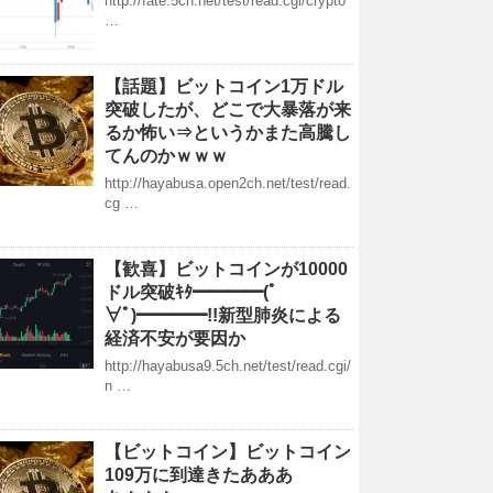
http://fate.5ch.net/test/read.cgi/crypto
…
【話題】ビットコイン1万ドル
突破したが、どこで大暴落が来
るか怖い⇒というかまた高騰し
てんのかｗｗｗ
http://hayabusa.open2ch.net/test/read.
cg …
【歓喜】ビットコインが10000
ドル突破ｷﾀ━━━━(ﾟ
∀ﾟ)━━━━!!新型肺炎による
経済不安が要因か
http://hayabusa9.5ch.net/test/read.cgi/
n …
【ビットコイン】ビットコイン
109万に到達きたあああ