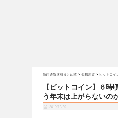
仮想通貨速報まとめ隊
>
仮想通貨
>
ビットコイ
【ビットコイン】６時
う年末は上がらないの
2019/12/29