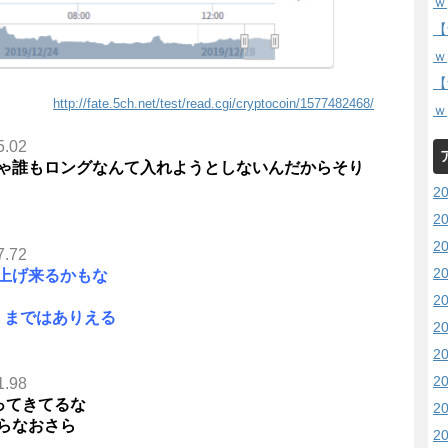
ｗ
【
ｗ
【
http://fate.5ch.net/test/read.cgi/cryptocoin/1577482468/
ｗ
5.02
ゃ誰もロングなんて入れようとしないんだからそり
2
2
2
7.72
2
上げ来るかもな
2
近くまではありえる
2
2
2
1.98
ってきてるな
2
らなおさら
2