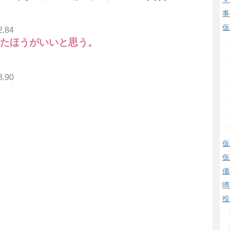
事
仮
2.84
めたほうがいいと思う。
3.90
仮
仮
価
噂
投