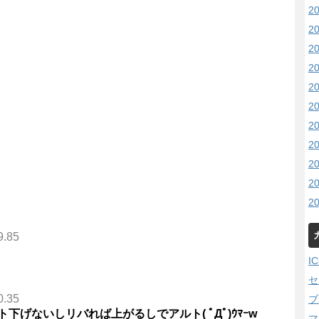
2
2
2
2
2
2
2
2
2
2
2
9.85
I
セ
0.35
ブ
げないしリバれば上がるしでアルト( ﾟДﾟ)ｳﾏｰw
マ