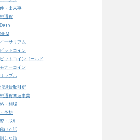
件・出来事
想通貨
Dash
NEM
イーサリアム
ビットコイン
ビットコインゴールド
モナーコイン
リップル
想通貨取引所
想通貨関連事業
格・相場
・予想
資・取引
儲けた話
損した話