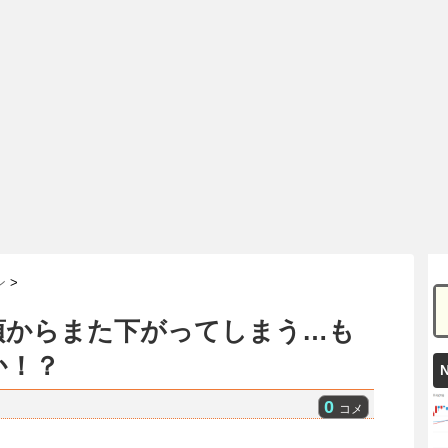
ン
>
頃からまた下がってしまう…も
か！？
0
コメ