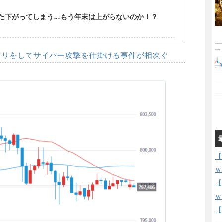
た下がってしまう…もう年末は上がらないのか！？
フリをしてサイバー攻撃を仕掛ける事件が相次ぐ
【
ｗ
【
ｗ
【