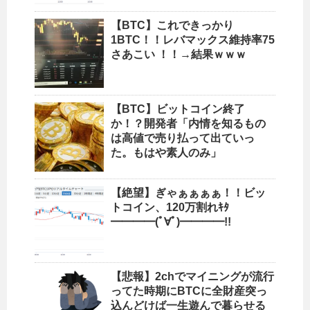
【BTC】これできっかり
1BTC！！レバマックス維持率75
さあこい ！！→結果ｗｗｗ
【BTC】ビットコイン終了
か！？開発者「内情を知るもの
は高値で売り払って出ていっ
た。もはや素人のみ」
【絶望】ぎゃぁぁぁぁ！！ビッ
トコイン、120万割れｷﾀ
━━━━(ﾟ∀ﾟ)━━━━!!
【悲報】2chでマイニングが流行
ってた時期にBTCに全財産突っ
込んどけば一生遊んで暮らせる