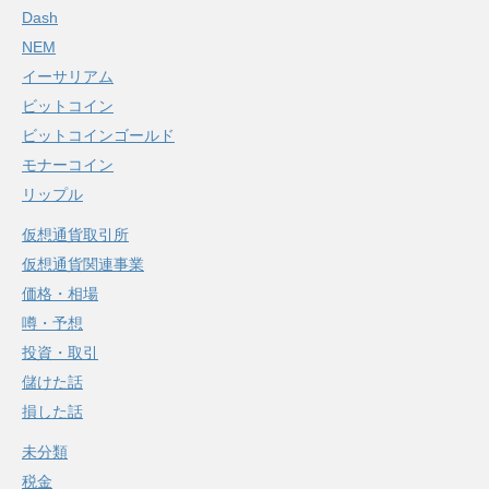
Dash
NEM
イーサリアム
ビットコイン
ビットコインゴールド
モナーコイン
リップル
仮想通貨取引所
仮想通貨関連事業
価格・相場
噂・予想
投資・取引
儲けた話
損した話
未分類
税金