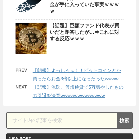
金が手に入っていた事実ｗｗｗ
ｗ
【話題】巨額ファンド代表が買
いだと即答したが…⇒これに対
する反応ｗｗｗ
PREV
【朗報】よっしゃぁ！！ビットコインとか
買ったらお金3倍以上になったったwwww
NEXT
【悲報】俺氏、仮想通貨で5万増やしたもの
の引退を決意wwwwwwwwwwwww
NEW POST