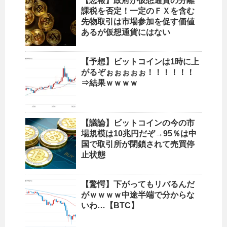
【悲報】政府が仮想通貨の分離
課税を否定！一定のＦＸを含む
先物取引は市場参加を促す価値
あるが仮想通貨にはない
【予想】ビットコインは1時に上
がるぞぉぉぉぉぉ！！！！！！
⇒結果ｗｗｗｗ
【議論】ビットコインの今の市
場規模は10兆円だぞ→95％は中
国で取引所が閉鎖されて売買停
止状態
【驚愕】下がってもリバるんだ
がｗｗｗｗ中途半端で分からな
いわ…【BTC】