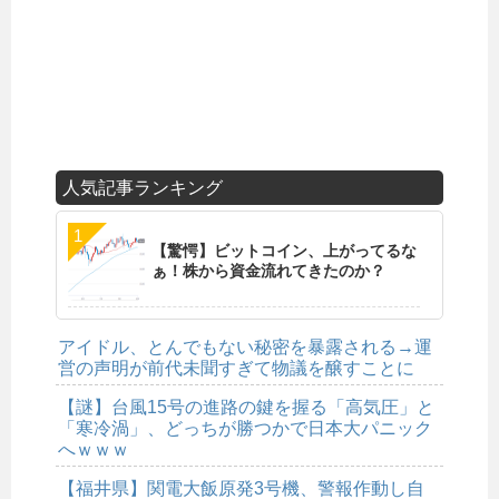
人気記事ランキング
【驚愕】ビットコイン、上がってるな
ぁ！株から資金流れてきたのか？
アイドル、とんでもない秘密を暴露される→運
営の声明が前代未聞すぎて物議を醸すことに
【謎】台風15号の進路の鍵を握る「高気圧」と
「寒冷渦」、どっちが勝つかで日本大パニック
へｗｗｗ
【福井県】関電大飯原発3号機、警報作動し自