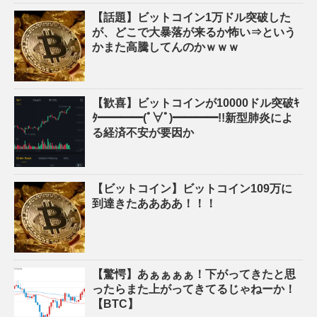
【話題】ビットコイン1万ドル突破した
が、どこで大暴落が来るか怖い⇒という
かまた高騰してんのかｗｗｗ
【歓喜】ビットコインが10000ドル突破ｷ
ﾀ━━━━(ﾟ∀ﾟ)━━━━!!新型肺炎によ
る経済不安が要因か
【ビットコイン】ビットコイン109万に
到達きたああああ！！！
【驚愕】あぁぁぁぁ！下がってきたと思
ったらまた上がってきてるじゃねーか！
【BTC】