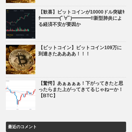
【歓喜】ビットコインが10000ドル突破ｷ
ﾀ━━━━(ﾟ∀ﾟ)━━━━!!新型肺炎によ
る経済不安が要因か
【ビットコイン】ビットコイン109万に
到達きたああああ！！！
【驚愕】あぁぁぁぁ！下がってきたと思
ったらまた上がってきてるじゃねーか！
【BTC】
最近のコメント