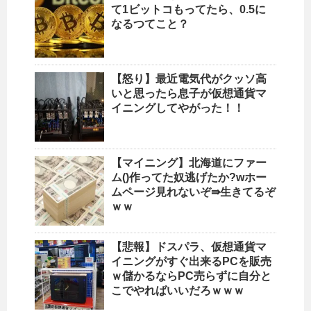
て1ビットコもってたら、0.5に
なるつてこと？
【怒り】最近電気代がクッソ高
いと思ったら息子が仮想通貨マ
イニングしてやがった！！
【マイニング】北海道にファー
ム()作ってた奴逃げたか?wホー
ムページ見れないぞ⇛生きてるぞ
ｗｗ
【悲報】ドスパラ、仮想通貨マ
イニングがすぐ出来るPCを販売
ｗ儲かるならPC売らずに自分と
こでやればいいだろｗｗｗ