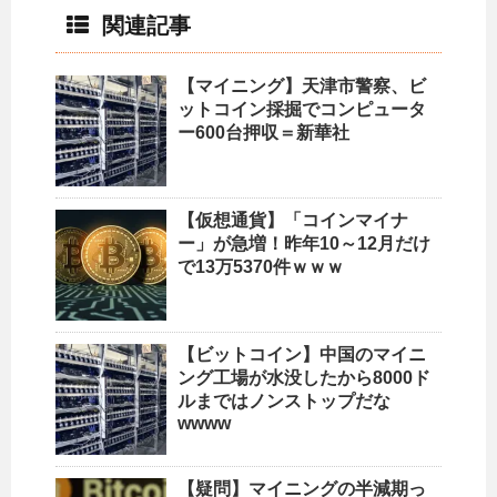
関連記事
【マイニング】天津市警察、ビ
ットコイン採掘でコンピュータ
ー600台押収＝新華社
【仮想通貨】「コインマイナ
ー」が急増！昨年10～12月だけ
で13万5370件ｗｗｗ
【ビットコイン】中国のマイニ
ング工場が水没したから8000ド
ルまではノンストップだな
wwww
【疑問】マイニングの半減期っ