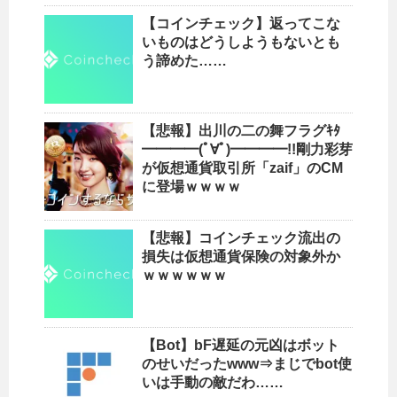
【コインチェック】返ってこな
いものはどうしようもないとも
う諦めた……
【悲報】出川の二の舞フラグｷﾀ
━━━━(ﾟ∀ﾟ)━━━━!!剛力彩芽
が仮想通貨取引所「zaif」のCM
に登場ｗｗｗｗ
【悲報】コインチェック流出の
損失は仮想通貨保険の対象外か
ｗｗｗｗｗｗ
【Bot】bF遅延の元凶はボット
のせいだったwww⇒まじでbot使
いは手動の敵だわ……