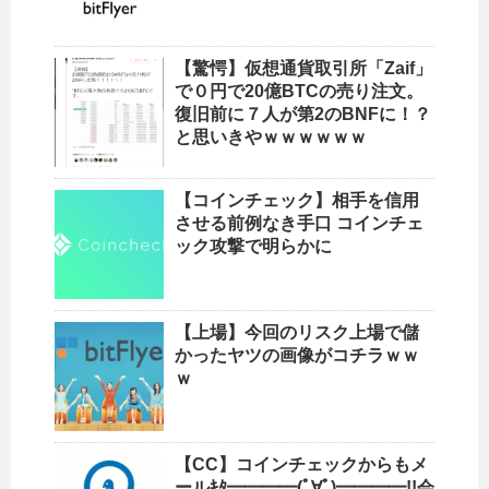
【驚愕】仮想通貨取引所「Zaif」
で０円で20億BTCの売り注文。
復旧前に７人が第2のBNFに！？
と思いきやｗｗｗｗｗｗ
【コインチェック】相手を信用
させる前例なき手口 コインチェ
ック攻撃で明らかに
【上場】今回のリスク上場で儲
かったヤツの画像がコチラｗｗ
ｗ
【CC】コインチェックからもメ
ールｷﾀ━━━━(ﾟ∀ﾟ)━━━━!!会