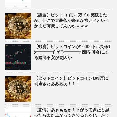
【話題】ビットコイン1万ドル突破した
が、どこで大暴落が来るか怖い⇒という
かまた高騰してんのかｗｗｗ
【歓喜】ビットコインが10000ドル突破ｷ
ﾀ━━━━(ﾟ∀ﾟ)━━━━!!新型肺炎によ
る経済不安が要因か
【ビットコイン】ビットコイン109万に
到達きたああああ！！！
【驚愕】あぁぁぁぁ！下がってきたと思
ったらまた上がってきてるじゃねーか！