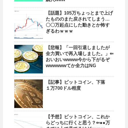
【話題】105万ちょっとまで上げ
たもののまた戻されてしまう…
〇〇万起点にした動きとか怖す
ぎるわｗｗｗ
【悲報】「一回引退しましたが
全力買いで再入場しました。」⇐
おいおいwwww今から下がるぞ
wwwwwwてか全力はNG
【記事】ビットコイン、下落
１万700ドル程度
【予想】ビットコイン、これか
らどっちに行くと思う？⇐●●万