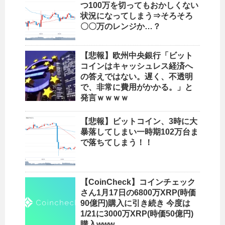
つ100万を切ってもおかしくない
状況になってしまう⇒そろそろ
〇〇万のレンジか…？
【悲報】欧州中央銀行「ビット
コインはキャッシュレス経済へ
の答えではない。遅く、不透明
で、非常に費用がかかる。」と
発言ｗｗｗｗ
【悲報】ビットコイン、3時に大
暴落してしまい一時期102万台ま
で落ちてしまう！！
【CoinCheck】コインチェック
さん1月17日の6800万XRP(時価
90億円)購入に引き続き 今度は
1/21に3000万XRP(時価50億円)
購入www