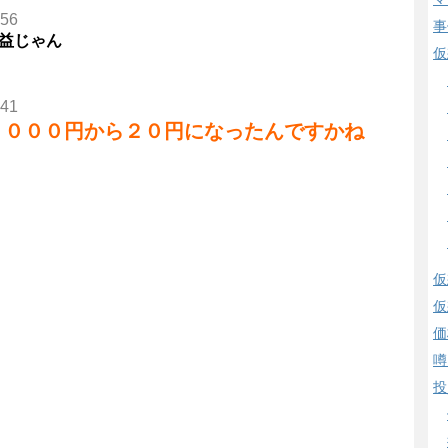
.56
事
爆益じゃん
仮
.41
２０００円から２０円になったんですかね
仮
仮
価
噂
投