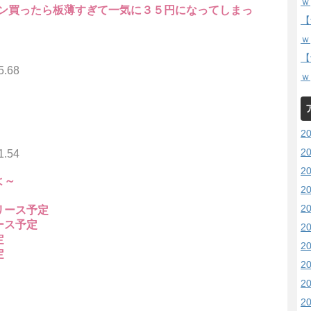
ｗ
ン買ったら板薄すぎて一気に３５円になってしまっ
【
ｗ
【
5.68
ｗ
2
2
1.54
2
よ～
2
2
リース予定
ース予定
2
定
2
定
2
2
2