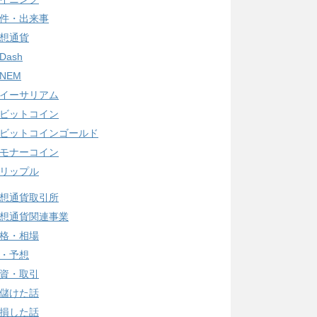
件・出来事
想通貨
Dash
NEM
イーサリアム
ビットコイン
ビットコインゴールド
モナーコイン
リップル
想通貨取引所
想通貨関連事業
格・相場
・予想
資・取引
儲けた話
損した話