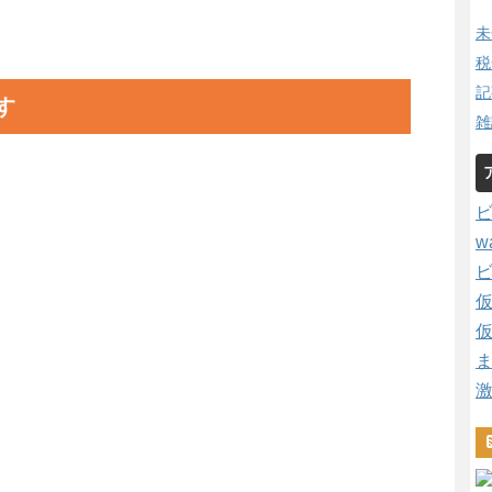
未
税
記
す
雑
w