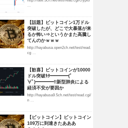
http://fate.5ch.net/test/read.cgi/crypto
…
【話題】ビットコイン1万ドル
突破したが、どこで大暴落が来
るか怖い⇒というかまた高騰し
てんのかｗｗｗ
http://hayabusa.open2ch.net/test/read.
cg …
【歓喜】ビットコインが10000
ドル突破ｷﾀ━━━━(ﾟ
∀ﾟ)━━━━!!新型肺炎による
経済不安が要因か
http://hayabusa9.5ch.net/test/read.cgi/
n …
【ビットコイン】ビットコイン
109万に到達きたあああ