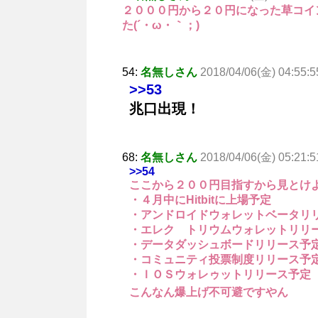
２０００円から２０円になった草コイ
た(´・ω・｀；)
54:
名無しさん
2018/04/06(金) 04:55:5
>>53
兆口出現！
68:
名無しさん
2018/04/06(金) 05:21:5
>>54
ここから２００円目指すから見とけ
・４月中にHitbitに上場予定
・アンドロイドウォレットベータリ
・エレク゚トリウムウォレットリリ
・データダッシュボードリリース予
・コミュニティ投票制度リリース予
・ＩＯＳウォレゥットリリース予定
こんなん爆上げ不可避ですやん