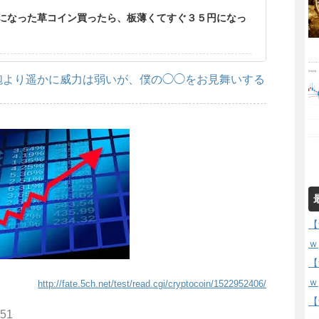
になった草コイン買ったら、板薄くてすぐ３５円になっ
砲より遥かに威力は弱いが、僕の◯◯をお見舞いする
【
ｗ
【
ｗ
http://fate.5ch.net/test/read.cgi/cryptocoin/1522952406/
【
.51