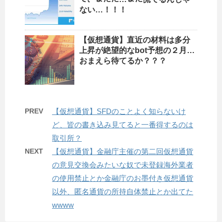
ない…！！！
【仮想通貨】直近の材料は多分
上昇が絶望的なbot予想の２月…
おまえら待てるか？？？
PREV
【仮想通貨】SFDのことよく知らないけ
ど、皆の書き込み見てると一番得するのは
取引所？
NEXT
【仮想通貨】金融庁主催の第二回仮想通貨
の意見交換会みたいな奴で未登録海外業者
の使用禁止とか金融庁のお墨付き仮想通貨
以外、匿名通貨の所持自体禁止とか出てた
wwww