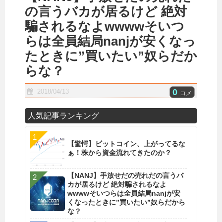
の言うバカが居るけど 絶対
騙されるなよwwwwそいつ
らは全員結局nanjが安くなっ
たときに”買いたい”奴らだか
らな？
0
2018/04/13
コメ
人気記事ランキング
【驚愕】ビットコイン、上がってるな
ぁ！株から資金流れてきたのか？
【NANJ】手放せだの売れだの言うバ
カが居るけど 絶対騙されるなよ
wwwwそいつらは全員結局nanjが安
くなったときに”買いたい”奴らだから
な？