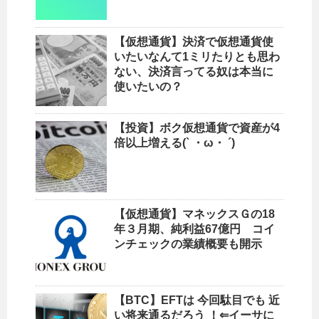
【仮想通貨】決済で仮想通貨使
いたいなんて1ミリたりとも思わ
ない、決済言ってる奴は本当に
使いたいの？
【投資】ボク仮想通貨で資産が4
倍以上増える(` ・ω・ ´)
【仮想通貨】マネックスＧの18
年３月期、純利益67億円 コイ
ンチェックの業績概要も開示
【BTC】EFTは 今回駄目でも 近
い将来通るだろう ！⇐イーサに