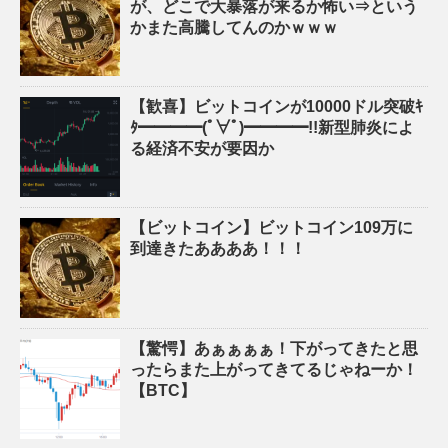
が、どこで大暴落が来るか怖い⇒という
かまた高騰してんのかｗｗｗ
【歓喜】ビットコインが10000ドル突破ｷ
ﾀ━━━━(ﾟ∀ﾟ)━━━━!!新型肺炎によ
る経済不安が要因か
【ビットコイン】ビットコイン109万に
到達きたああああ！！！
【驚愕】あぁぁぁぁ！下がってきたと思
ったらまた上がってきてるじゃねーか！
【BTC】