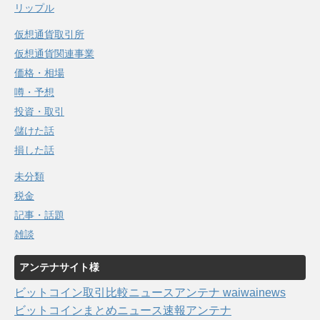
リップル
仮想通貨取引所
仮想通貨関連事業
価格・相場
噂・予想
投資・取引
儲けた話
損した話
未分類
税金
記事・話題
雑談
アンテナサイト様
ビットコイン取引比較ニュースアンテナ waiwainews
ビットコインまとめニュース速報アンテナ