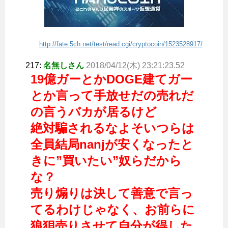
http://fate.5ch.net/test/read.cgi/cryptocoin/1523528917/
217:
名無しさん
2018/04/12(木) 23:21:23.52
19億ガーとかDOGE建てガー
とか言って手放せだの売れだ
の言うバカが居るけど
絶対騙されるなよ
そいつらは
全員結局nanjが安くなったと
きに”買いたい”奴らだから
な？
売り煽りは決して善意で言っ
てるわけじゃなく、お前らに
狼狽売りさせて自分が得した