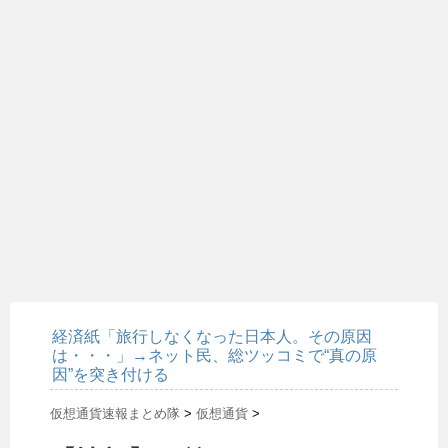
経済紙「旅行しなくなった日本人。その原因
は・・・」→ネット民、総ツッコミで“真の原
因”を突き付ける
仮想通貨速報まとめ隊
>
仮想通貨
>