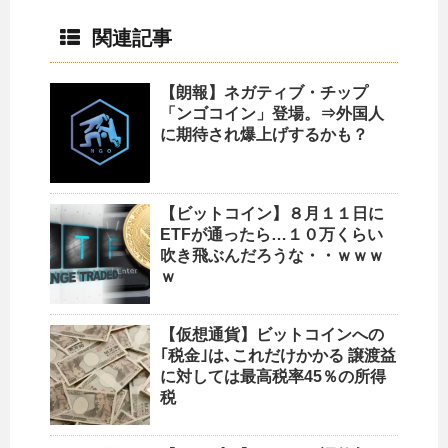
関連記事
【朗報】ネガティブ・チップ
「ンゴコイン」登場。⇒外国人
に期待され爆上げするかも？
【ビットコイン】８月１１日に
ETFが通ったら…１０万くらい
吹き飛ぶんだろうな・・ｗｗｗ
ｗ
【仮想通貨】ビットコインへの
｢税金｣は､これだけかかる 譲渡益
に対しては最高税率45％の所得
税