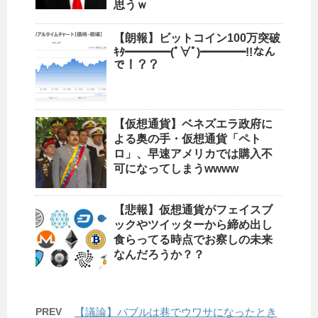
思うｗ
【朗報】ビットコイン100万突破
ｷﾀ━━━━(ﾟ∀ﾟ)━━━━!!なん
で！？？
【仮想通貨】ベネズエラ政府に
よる奥の手・仮想通貨「ペト
ロ」、早速アメリカでは購入不
可になってしまうwwww
【悲報】仮想通貨がフェイスブ
ックやツイッターから締め出し
食らってる時点でお察しの未来
なんだろうか？？
PREV
【議論】バブルは巷でウワサになったとき