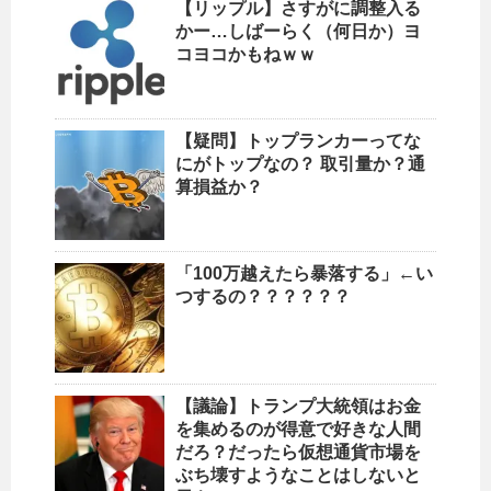
【リップル】さすがに調整入る
かー…しばーらく（何日か）ヨ
コヨコかもねｗｗ
【疑問】トップランカーってな
にがトップなの？ 取引量か？通
算損益か？
「100万越えたら暴落する」←い
つするの？？？？？？
【議論】トランプ大統領はお金
を集めるのが得意で好きな人間
だろ？だったら仮想通貨市場を
ぶち壊すようなことはしないと