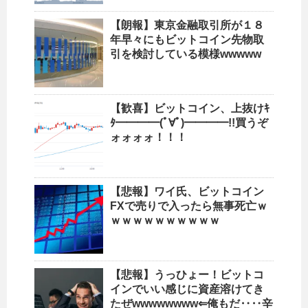
【朗報】東京金融取引所が１８
年早々にもビットコイン先物取
引を検討している模様wwwww
【歓喜】ビットコイン、上抜けｷ
ﾀ━━━━(ﾟ∀ﾟ)━━━━!!買うぞ
ォォォォ！！！
【悲報】ワイ氏、ビットコイン
FXで売りで入ったら無事死亡ｗ
ｗｗｗｗｗｗｗｗｗｗ
【悲報】うっひょー！ビットコ
インでいい感じに資産溶けてき
たぜwwwwwwww⇐俺もだ‥‥辛