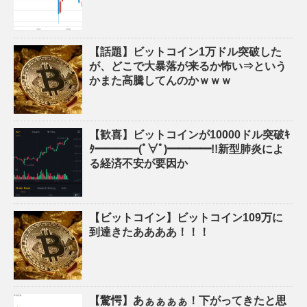
【話題】ビットコイン1万ドル突破した
が、どこで大暴落が来るか怖い⇒という
かまた高騰してんのかｗｗｗ
【歓喜】ビットコインが10000ドル突破ｷ
ﾀ━━━━(ﾟ∀ﾟ)━━━━!!新型肺炎によ
る経済不安が要因か
【ビットコイン】ビットコイン109万に
到達きたああああ！！！
【驚愕】あぁぁぁぁ！下がってきたと思