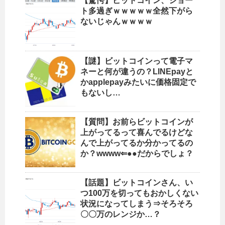
【驚愕】ビットコイン、ショー
ト多過ぎｗｗｗｗｗ全然下がら
ないじゃんｗｗｗｗ
【謎】ビットコインって電子マ
ネーと何が違うの？LINEpayと
かapplepayみたいに価格固定で
もないし…
【質問】お前らビットコインが
上がってるって喜んでるけどな
んで上がってるか分かってるの
か？wwww⇐●●だからでしょ？
【話題】ビットコインさん、い
つ100万を切ってもおかしくない
状況になってしまう⇒そろそろ
〇〇万のレンジか…？