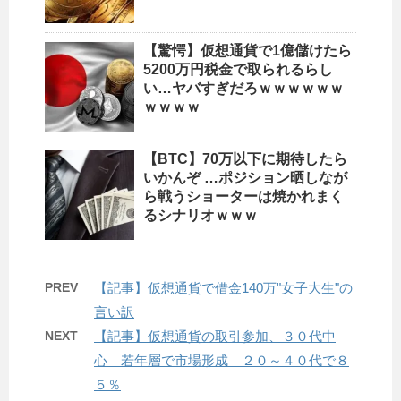
【驚愕】仮想通貨で1億儲けたら
5200万円税金で取られるらし
い…ヤバすぎだろｗｗｗｗｗｗ
ｗｗｗｗ
【BTC】70万以下に期待したら
いかんぞ …ポジション晒しなが
ら戦うショーターは焼かれまく
るシナリオｗｗｗ
PREV
【記事】仮想通貨で借金140万"女子大生"の
言い訳
NEXT
【記事】仮想通貨の取引参加、３０代中
心 若年層で市場形成 ２０～４０代で８
５％