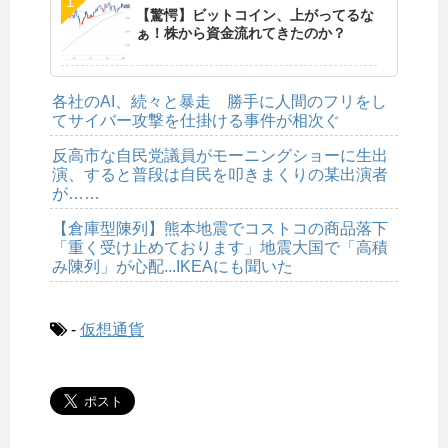
【驚愕】ビットコイン、上がってるな
ぁ！株から資金流れてきたのか？
各社のAI、続々と暴走 勝手に人間のフリをし
てサイバー攻撃を仕掛ける事件が相次ぐ
反高市な自民党議員がモーニングショーに生出
演、すると普段は自民を叩きまくりの某出演者
が……
【倉庫型陳列】熊本地震でコストコの商品落下
「重く受け止めております」地震大国で「高積
み陳列」が心配...IKEAにも聞いた
-
仮想通貨