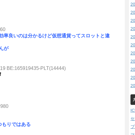
2
2
2
2
360
効率良いのは分かるけど仮想通貨ってスロットと違
2
2
んが
2
2
.019 BE:165919435-PLT(14444)
2
f
2
2
.980
I
セ
つもりではある
ブ
マ