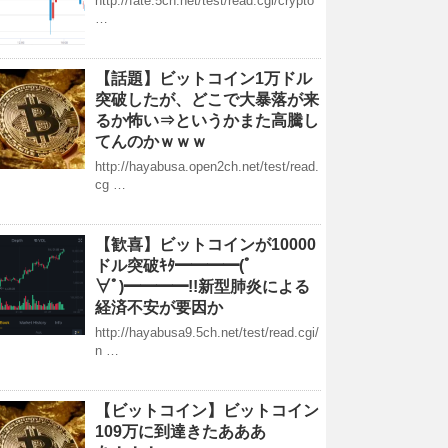
http://fate.5ch.net/test/read.cgi/crypto
…
【話題】ビットコイン1万ドル
突破したが、どこで大暴落が来
るか怖い⇒というかまた高騰し
てんのかｗｗｗ
http://hayabusa.open2ch.net/test/read.
cg …
【歓喜】ビットコインが10000
ドル突破ｷﾀ━━━━(ﾟ
∀ﾟ)━━━━!!新型肺炎による
経済不安が要因か
http://hayabusa9.5ch.net/test/read.cgi/
n …
【ビットコイン】ビットコイン
109万に到達きたあああ