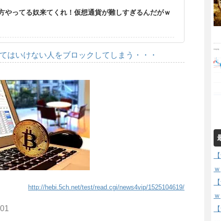
方やってる奴来てくれ！仮想通貨が難しすぎるんだがｗ
してはいけない人をブロックしてしまう・・・
【
ｗ
【
http://hebi.5ch.net/test/read.cgi/news4vip/1525104619/
ｗ
801
【