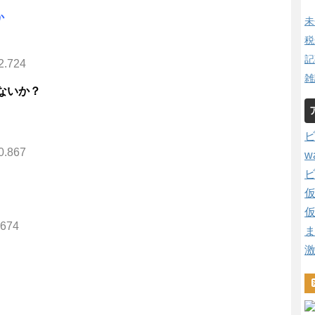
か
未
税
記
2.724
雑
ないか？
0.867
w
.674