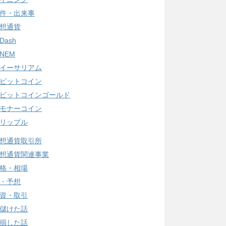
件・出来事
想通貨
Dash
NEM
イーサリアム
ビットコイン
ビットコインゴールド
モナーコイン
リップル
想通貨取引所
想通貨関連事業
格・相場
・予想
資・取引
儲けた話
損した話