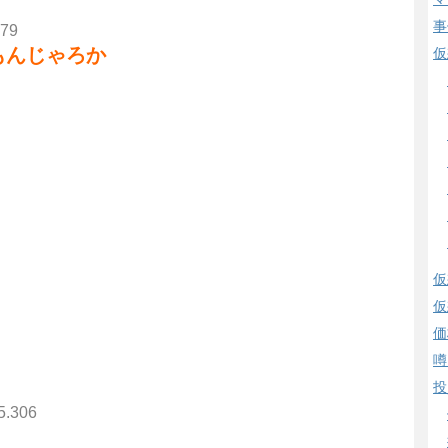
事
279
もんじゃろか
仮
仮
仮
価
噂
投
5.306