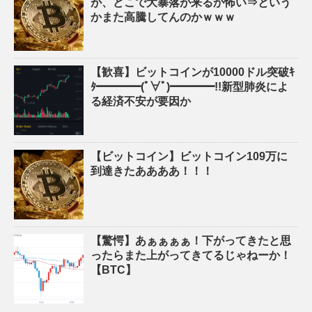
が、どこで大暴落が来るか怖い⇒という
かまた高騰してんのかｗｗｗ
【歓喜】ビットコインが10000ドル突破ｷ
ﾀ━━━━(ﾟ∀ﾟ)━━━━!!新型肺炎によ
る経済不安が要因か
【ビットコイン】ビットコイン109万に
到達きたああああ！！！
【驚愕】あぁぁぁぁ！下がってきたと思
ったらまた上がってきてるじゃねーか！
【BTC】