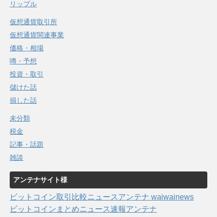
リップル
仮想通貨取引所
仮想通貨関連事業
価格・相場
噂・予想
投資・取引
儲けた話
損した話
未分類
税金
記事・話題
雑談
アンテナサイト様
ビットコイン取引比較ニュースアンテナ waiwainews
ビットコインまとめニュース速報アンテナ