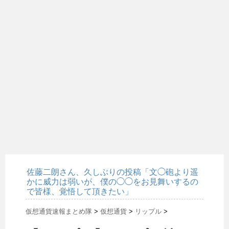
佐藤二朗さん、久しぶりの投稿「文◯砲より遥
かに威力は弱いが、僕の◯◯をお見舞いするの
で皆様、覚悟して頂きたい」
仮想通貨速報まとめ隊
>
仮想通貨
>
リップル
>