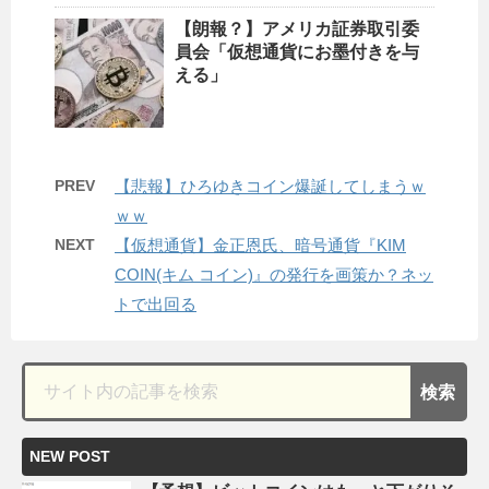
【朗報？】アメリカ証券取引委
員会「仮想通貨にお墨付きを与
える」
PREV
【悲報】ひろゆきコイン爆誕してしまうｗ
ｗｗ
NEXT
【仮想通貨】金正恩氏、暗号通貨『KIM
COIN(キム コイン)』の発行を画策か？ネッ
トで出回る
NEW POST