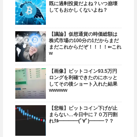
既に過剰投資だよね？いつ崩壊
してもおかしくないよね？
【議論】仮想通貨の時価総額は
株式市場の100分の1だからまだ
まだこれからだぞ！！！！⇐これ
w
【画像】ビットコイン93.5万円
ロングを利確できたのにホッと
してその後ショート入れた結果
wwwww
【悲報】ビットコイン下げが止
まらない…今日中に７０万円割
れｸﾙ━━━━(ﾟ∀ﾟ)━━━？？