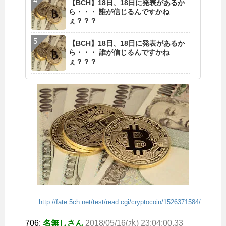
【BCH】18日、18日に発表があるか
ら・・・ 誰が信じるんですかね
ぇ？？？
【BCH】18日、18日に発表があるか
ら・・・ 誰が信じるんですかね
ぇ？？？
http://fate.5ch.net/test/read.cgi/cryptocoin/1526371584/
706:
名無しさん
2018/05/16(水) 23:04:00.33