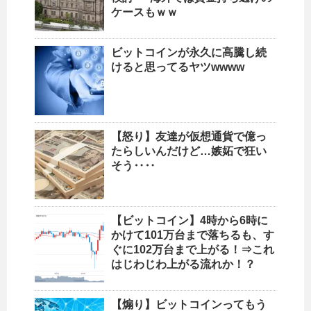
ケースもｗｗ
ビットコインが永久に高騰し続
けると思ってるヤツwwww
【怒り】友達が仮想通貨で億っ
たらしいんだけど…嫉妬で狂い
そう‥‥
【ビットコイン】4時から6時に
かけて101万台まで落ちるも、す
ぐに102万台まで上がる！⇒これ
はじわじわ上がる流れか！？
【煽り】ビットコインってもう