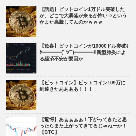
【話題】ビットコイン1万ドル突破した
が、どこで大暴落が来るか怖い⇒という
かまた高騰してんのかｗｗｗ
【歓喜】ビットコインが10000ドル突破ｷ
ﾀ━━━━(ﾟ∀ﾟ)━━━━!!新型肺炎によ
る経済不安が要因か
【ビットコイン】ビットコイン109万に
到達きたああああ！！！
【驚愕】あぁぁぁぁ！下がってきたと思
ったらまた上がってきてるじゃねーか！
【BTC】