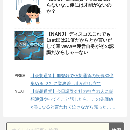
らないな…俺には才能がないの
か？
【NANJ】ディスコ民これでも
1sat民は21倍だからとか言いだ
して草 www⇒運営自身がその認
識だからしゃーない
PREV
【仮想通貨】無登録で仮想通貨の投資30億
集める ２社に業務差し止め申し立て
NEXT
【仮想通貨】今日証券会社の担当の人に仮
想通貨やってること話したら、この先価値
が0になると言われて泣きながら売った……