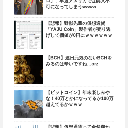
ロ」、早速アメリカでは購入不
可になってしまうwwww
【悲報】野獣先輩の仮想通貨
「YAJU Coin」製作者が売り逃
げして価値が0円にｗｗｗｗｗｗ
【BCH】連日元気のないBCHを
みるのは辛いですね…orz
【ビットコイン】年末楽しみや
な！40万とかになってるか100万
越えてるかｗｗｗ
【悲報】仮想通貨って全然儲か