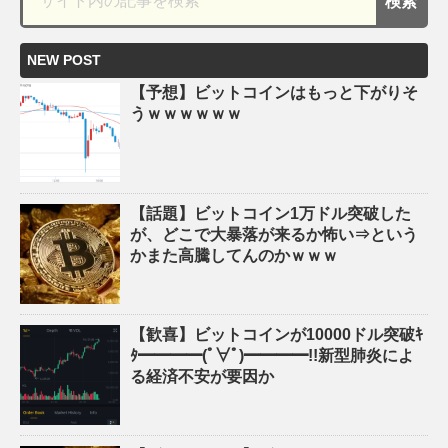
NEW POST
【予想】ビットコインはもっと下がりそ
うｗｗｗｗｗｗ
【話題】ビットコイン1万ドル突破した
が、どこで大暴落が来るか怖い⇒という
かまた高騰してんのかｗｗｗ
【歓喜】ビットコインが10000ドル突破ｷ
ﾀ━━━━(ﾟ∀ﾟ)━━━━!!新型肺炎によ
る経済不安が要因か