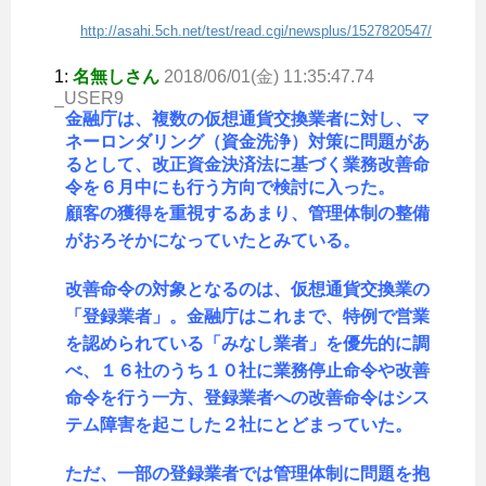
http://asahi.5ch.net/test/read.cgi/newsplus/1527820547/
1:
名無しさん
2018/06/01(金) 11:35:47.74
_USER9
金融庁は、複数の仮想通貨交換業者に対し、マ
ネーロンダリング（資金洗浄）対策に問題があ
るとして、改正資金決済法に基づく業務改善命
令を６月中にも行う方向で検討に入った。
顧客の獲得を重視するあまり、管理体制の整備
がおろそかになっていたとみている。
改善命令の対象となるのは、仮想通貨交換業の
「登録業者」。金融庁はこれまで、特例で営業
を認められている「みなし業者」を優先的に調
べ、１６社のうち１０社に業務停止命令や改善
命令を行う一方、登録業者への改善命令はシス
テム障害を起こした２社にとどまっていた。
ただ、一部の登録業者では管理体制に問題を抱