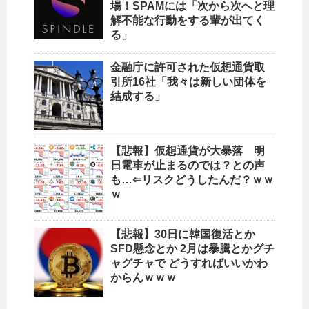
場！SPAMには「次から次へと理
解不能な行動をする輩が出てく
る」
金融庁に許可された仮想通貨取
引所16社「我々は新しい団体を
結成する」
【悲報】仮想通貨が大暴落 明
日電車が止まるのでは？との声
も…⇐リスクどうしたんだ？ｗｗ
ｗ
【悲報】30日に韓国復活とか
SFD懸念とか 2月は暴騰とかグチ
ャグチャで どうすればいいかわ
からんｗｗｗ