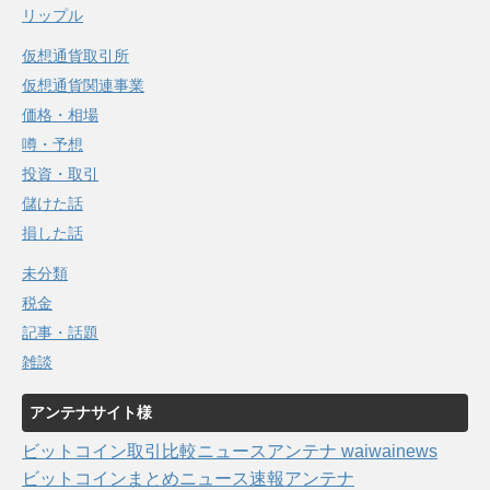
リップル
仮想通貨取引所
仮想通貨関連事業
価格・相場
噂・予想
投資・取引
儲けた話
損した話
未分類
税金
記事・話題
雑談
アンテナサイト様
ビットコイン取引比較ニュースアンテナ waiwainews
ビットコインまとめニュース速報アンテナ