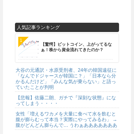
人気記事ランキング
【驚愕】ビットコイン、上がってるな
ぁ！株から資金流れてきたのか？
大谷の元通訳・水原受刑者、24年の韓国遠征に
「なんでドジャースが韓国に？」「日本なら分
かるんだけど」「みんな気が乗らない」と語っ
ていたことが判明
【悲報】佐藤二朗、ガチで『深刻な状態』にな
ってしまう・・・・
女性「増えるワカメを大量に食べて水を飲むと
腹が膨らむって本当？実際にやってみるわ」 →
腹がどんどん膨らんで… うわぁあああああああ