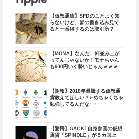
【仮想通貨】SFDのことよく知
らないけど、皆の書き込み見て
ると一番得するのは取引所？
【MONA】なんだ、軒並み上が
ってんじゃないか！モナちゃん
も600円いく勢いじゃんｗｗｗ
【朗報】2018年暴騰する仮想通
貨教えてほしい？⇐めちゃくちゃ
勉強してるんだな‥‥
【驚愕】GACKT自身参画の仮想
通貨「SPINDLE」が５カ国上